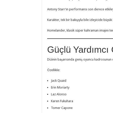
Antony Starr’ın performansı son derece etkiley
Karakter, tek bir bakışıyla bile izleyicide büyük
Homelander, klasik süper kahraman imajını ter
Güçlü Yardımcı
Dizinin başarısında geniş oyuncu kadrosunun 
Özellikle:
Jack Quaid
Erin Moriarty
Laz Alonso
Karen Fukuhara
Tomer Capone