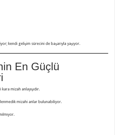
or; kendi gelişim sürecini de başarıyla yaşıyor.
nin En Güçlü
i
i kara mizah anlayışıdır.
klenmedik mizahi anlar bulunabiliyor.
nılmıyor.