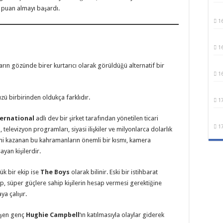
 puan almayı başardı.
1
1
rın gözünde birer kurtarıcı olarak görüldüğü alternatif bir
1
ü birbirinden oldukça farklıdır.
1
ernational
adlı dev bir şirket tarafından yönetilen ticari
1
levizyon programları, siyasi ilişkiler ve milyonlarca dolarlık
sini kazanan bu kahramanların önemli bir kısmı, kamera
sayan kişilerdir.
k bir ekip ise
The Boys
olarak bilinir. Eski bir istihbarat
up, süper güçlere sahip kişilerin hesap vermesi gerektiğine
a çalışır.
ğişen genç
Hughie Campbell
‘ın katılmasıyla olaylar giderek