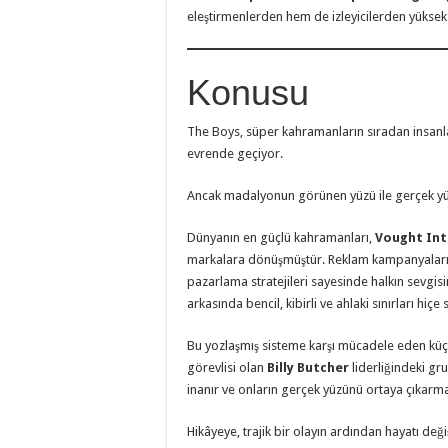
eleştirmenlerden hem de izleyicilerden yüksek
Konusu
The Boys, süper kahramanların sıradan insanla
evrende geçiyor.
Ancak madalyonun görünen yüzü ile gerçek yüz
Dünyanın en güçlü kahramanları,
Vought Int
markalara dönüşmüştür. Reklam kampanyaları, te
pazarlama stratejileri sayesinde halkın sevgi
arkasında bencil, kibirli ve ahlaki sınırları hiçe 
Bu yozlaşmış sisteme karşı mücadele eden küçü
görevlisi olan
Billy Butcher
liderliğindeki gr
inanır ve onların gerçek yüzünü ortaya çıkarmay
Hikâyeye, trajik bir olayın ardından hayatı de