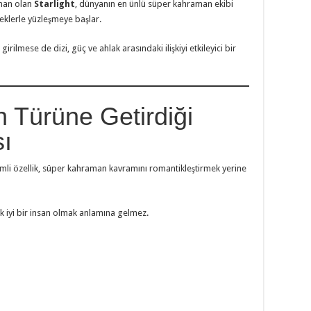
aman olan
Starlight
, dünyanın en ünlü süper kahraman ekibi
çeklerle yüzleşmeye başlar.
rilmese de dizi, güç ve ahlak arasındaki ilişkiyi etkileyici bir
Türüne Getirdiği
sı
li özellik, süper kahraman kavramını romantikleştirmek yerine
k iyi bir insan olmak anlamına gelmez.