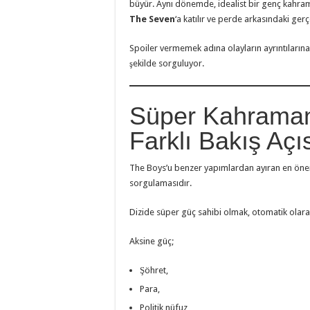
büyür. Aynı dönemde, idealist bir genç kahr
The Seven
‘a katılır ve perde arkasındaki ger
Spoiler vermemek adına olayların ayrıntılarına gi
şekilde sorguluyor.
Süper Kahraman 
Farklı Bakış Açı
The Boys’u benzer yapımlardan ayıran en önem
sorgulamasıdır.
Dizide süper güç sahibi olmak, otomatik olara
Aksine güç;
Şöhret,
Para,
Politik nüfuz,