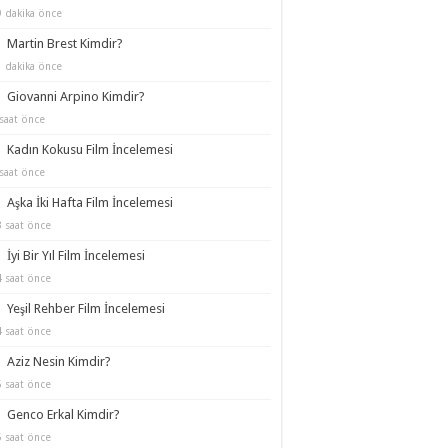
9 dakika önce
Martin Brest Kimdir?
1 dakika önce
Giovanni Arpino Kimdir?
saat önce
Kadın Kokusu Film İncelemesi
saat önce
Aşka İki Hafta Film İncelemesi
3 saat önce
İyi Bir Yıl Film İncelemesi
4 saat önce
Yeşil Rehber Film İncelemesi
4 saat önce
Aziz Nesin Kimdir?
5 saat önce
Genco Erkal Kimdir?
5 saat önce