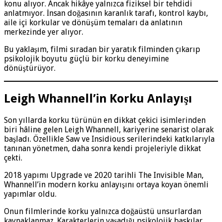
konu alıyor. Ancak hikâye yalnızca fiziksel bir tehdidi
anlatmıyor. İnsan doğasının karanlık tarafı, kontrol kaybı,
aile içi korkular ve dönüşüm temaları da anlatının
merkezinde yer alıyor.
Bu yaklaşım, filmi sıradan bir yaratık filminden çıkarıp
psikolojik boyutu güçlü bir korku deneyimine
dönüştürüyor.
Leigh Whannell’in Korku Anlayışı
Son yıllarda korku türünün en dikkat çekici isimlerinden
biri hâline gelen Leigh Whannell, kariyerine senarist olarak
başladı. Özellikle Saw ve Insidious serilerindeki katkılarıyla
tanınan yönetmen, daha sonra kendi projeleriyle dikkat
çekti.
2018 yapımı Upgrade ve 2020 tarihli The Invisible Man,
Whannell’in modern korku anlayışını ortaya koyan önemli
yapımlar oldu.
Onun filmlerinde korku yalnızca doğaüstü unsurlardan
kaynaklanmaz. Karakterlerin yaşadığı psikolojik baskılar,