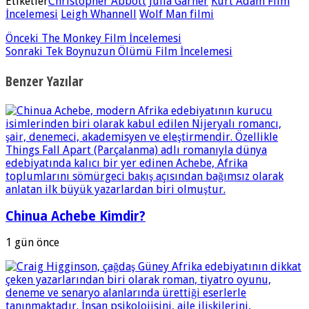
Etiketler
Christopher Abbott
Julia Garner
Kurt Adam Film
İncelemesi
Leigh Whannell
Wolf Man filmi
Önceki
The Monkey Film İncelemesi
Sonraki
Tek Boynuzun Ölümü Film İncelemesi
Benzer Yazılar
Chinua Achebe Kimdir?
1 gün önce