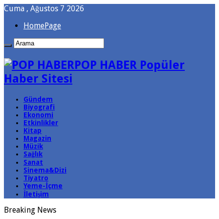
Cuma , Ağustos 7 2026
HomePage
POP HABER Popüler
Haber Sitesi
Gündem
Biyografi
Ekonomi
Etkinlikler
Kitap
Magazin
Müzik
Sağlık
Sanat
Sinema&Dizi
Tiyatro
Yeme-İçme
İletişim
Breaking News