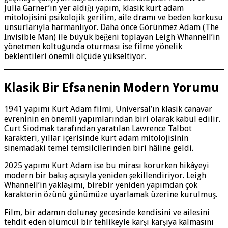
Julia Garner’ın yer aldığı yapım, klasik kurt adam
mitolojisini psikolojik gerilim, aile dramı ve beden korkusu
unsurlarıyla harmanlıyor. Daha önce Görünmez Adam (The
Invisible Man) ile büyük beğeni toplayan Leigh Whannell’in
yönetmen koltuğunda oturması ise filme yönelik
beklentileri önemli ölçüde yükseltiyor.
Klasik Bir Efsanenin Modern Yorumu
1941 yapımı Kurt Adam filmi, Universal’ın klasik canavar
evreninin en önemli yapımlarından biri olarak kabul edilir.
Curt Siodmak tarafından yaratılan Lawrence Talbot
karakteri, yıllar içerisinde kurt adam mitolojisinin
sinemadaki temel temsilcilerinden biri hâline geldi.
2025 yapımı Kurt Adam ise bu mirası korurken hikâyeyi
modern bir bakış açısıyla yeniden şekillendiriyor. Leigh
Whannell’in yaklaşımı, birebir yeniden yapımdan çok
karakterin özünü günümüze uyarlamak üzerine kurulmuş.
Film, bir adamın dolunay gecesinde kendisini ve ailesini
tehdit eden ölümcül bir tehlikeyle karşı karşıya kalmasını