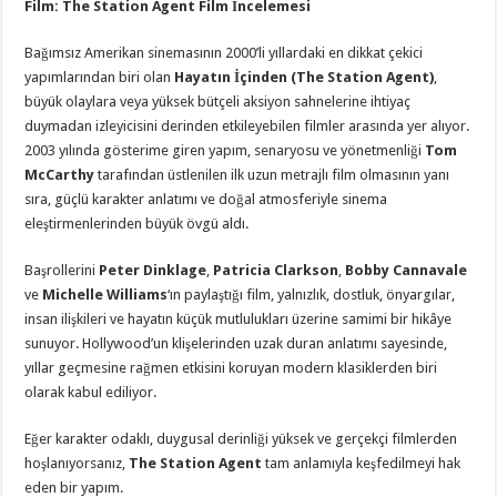
Film: The Station Agent Film İncelemesi
Bağımsız Amerikan sinemasının 2000’li yıllardaki en dikkat çekici
yapımlarından biri olan
Hayatın İçinden (The Station Agent)
,
büyük olaylara veya yüksek bütçeli aksiyon sahnelerine ihtiyaç
duymadan izleyicisini derinden etkileyebilen filmler arasında yer alıyor.
2003 yılında gösterime giren yapım, senaryosu ve yönetmenliği
Tom
McCarthy
tarafından üstlenilen ilk uzun metrajlı film olmasının yanı
sıra, güçlü karakter anlatımı ve doğal atmosferiyle sinema
eleştirmenlerinden büyük övgü aldı.
Başrollerini
Peter Dinklage
,
Patricia Clarkson
,
Bobby Cannavale
ve
Michelle Williams
‘ın paylaştığı film, yalnızlık, dostluk, önyargılar,
insan ilişkileri ve hayatın küçük mutlulukları üzerine samimi bir hikâye
sunuyor. Hollywood’un klişelerinden uzak duran anlatımı sayesinde,
yıllar geçmesine rağmen etkisini koruyan modern klasiklerden biri
olarak kabul ediliyor.
Eğer karakter odaklı, duygusal derinliği yüksek ve gerçekçi filmlerden
hoşlanıyorsanız,
The Station Agent
tam anlamıyla keşfedilmeyi hak
eden bir yapım.