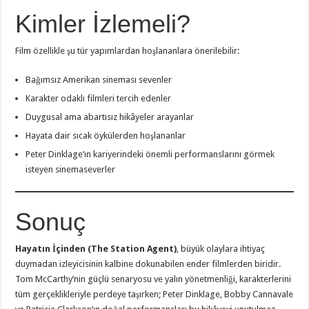
Kimler İzlemeli?
Film özellikle şu tür yapımlardan hoşlananlara önerilebilir:
Bağımsız Amerikan sineması sevenler
Karakter odaklı filmleri tercih edenler
Duygusal ama abartısız hikâyeler arayanlar
Hayata dair sıcak öykülerden hoşlananlar
Peter Dinklage’ın kariyerindeki önemli performanslarını görmek
isteyen sinemaseverler
Sonuç
Hayatın İçinden (The Station Agent)
, büyük olaylara ihtiyaç
duymadan izleyicisinin kalbine dokunabilen ender filmlerden biridir.
Tom McCarthy’nin güçlü senaryosu ve yalın yönetmenliği, karakterlerini
tüm gerçeklikleriyle perdeye taşırken; Peter Dinklage, Bobby Cannavale