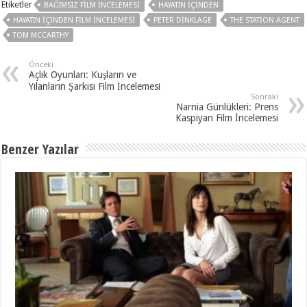
Etiketler
BAĞIMSIZ FILM INCELEMESI
HAYATIN İÇINDEN
HAYATIN İÇINDEN FILM İNCELEMESI
PETER DINKLAGE
THE STATION AGENT
TOM MCCARTHY
Önceki
Açlık Oyunları: Kuşların ve
Yılanların Şarkısı Film İncelemesi
Sonraki
Narnia Günlükleri: Prens
Kaspiyan Film İncelemesi
Benzer Yazılar