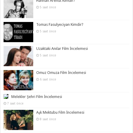
Hannah Arendt Kimdir?
5 saat önce
Tomas Fasulyeciyan Kimdir?
5 saat önce
Uzaktaki Anılar Film İncelemesi
5 saat önce
Omuz Omuza Film İncelemesi
6 saat önce
Melekler Şehri Film İncelemesi
7 saat önce
Aşk Mektubu Film İncelemesi
8 saat önce