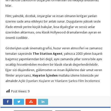
ve Patricia Clarkson’ın doğal performansları bu hikâyeyi unutulmaz
kılar.
Film; yalnızlık, dostluk, önyargılar ve insan olmanın kırılgan yanları
üzerine sade ama etkileyici bir anlatı sunar. Duygularını yüksek sesle
ifade etmek yerine küçük bakışlar, kısa diyaloglar ve sessiz anlar
üzerinden aktarması, onu klasik Hollywood dramalarından ayıran en
önemli özelliktir.
Gösterişten uzak sinematografisi, huzur veren atmosferi ve zamansız
temaları sayesinde
The Station Agent
, yalnızca 2003 yılının başarılı
bağımsız yapımlarından biri değil, aynı zamanda yıllar sonra bile aynı
sıcaklığı hissettirebilen modern bir klasik olarak değerlendirilebilir.
Eğer sizi düşündüren, gülümseten ve insan ilişkilerine dair umut veren
filmler arıyorsanız,
Hayatın İçinden
mutlaka izleme listenizde yer
almalıdır.
Açlık Oyunları: Kuşların ve Yılanların Şarkısı Film İncelemesi
Post Views:
9