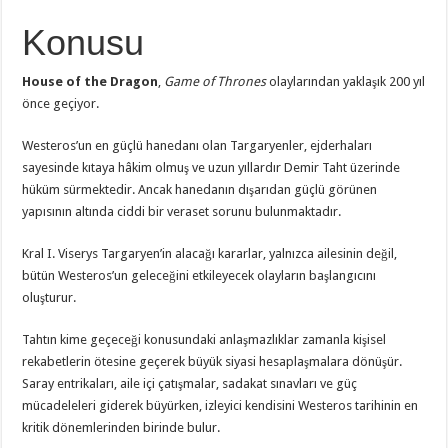
Konusu
House of the Dragon
,
Game of Thrones
olaylarından yaklaşık 200 yıl
önce geçiyor.
Westeros’un en güçlü hanedanı olan Targaryenler, ejderhaları
sayesinde kıtaya hâkim olmuş ve uzun yıllardır Demir Taht üzerinde
hüküm sürmektedir. Ancak hanedanın dışarıdan güçlü görünen
yapısının altında ciddi bir veraset sorunu bulunmaktadır.
Kral I. Viserys Targaryen’in alacağı kararlar, yalnızca ailesinin değil,
bütün Westeros’un geleceğini etkileyecek olayların başlangıcını
oluşturur.
Tahtın kime geçeceği konusundaki anlaşmazlıklar zamanla kişisel
rekabetlerin ötesine geçerek büyük siyasi hesaplaşmalara dönüşür.
Saray entrikaları, aile içi çatışmalar, sadakat sınavları ve güç
mücadeleleri giderek büyürken, izleyici kendisini Westeros tarihinin en
kritik dönemlerinden birinde bulur.