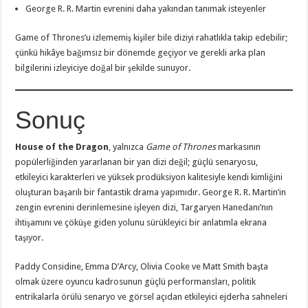
George R. R. Martin evrenini daha yakından tanımak isteyenler
Game of Thrones’u izlememiş kişiler bile diziyi rahatlıkla takip edebilir;
çünkü hikâye bağımsız bir dönemde geçiyor ve gerekli arka plan
bilgilerini izleyiciye doğal bir şekilde sunuyor.
Sonuç
House of the Dragon
, yalnızca
Game of Thrones
markasının
popülerliğinden yararlanan bir yan dizi değil; güçlü senaryosu,
etkileyici karakterleri ve yüksek prodüksiyon kalitesiyle kendi kimliğini
oluşturan başarılı bir fantastik drama yapımıdır. George R. R. Martin’in
zengin evrenini derinlemesine işleyen dizi, Targaryen Hanedanı’nın
ihtişamını ve çöküşe giden yolunu sürükleyici bir anlatımla ekrana
taşıyor.
Paddy Considine, Emma D’Arcy, Olivia Cooke ve Matt Smith başta
olmak üzere oyuncu kadrosunun güçlü performansları, politik
entrikalarla örülü senaryo ve görsel açıdan etkileyici ejderha sahneleri