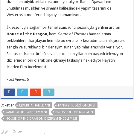
dizinin en büyük artıları arasında yer alıyor. Ramin Djawadi’nin
unutulmaz müzikleri ve sinema kalitesindeki yapım tasarımı da
Westeros atmosferini başarıyla tamamlıyor.
İlk sezonuyla sağlam bir temel atan, ikinci sezonuyla gerilimi artıran
House of the Dragon
, hem
Game of Thrones
hayranlarının
beklentilerini karşılayan hem de bu evrene ilk kez adım atan izleyicilere
zengin ve sürükleyici bir deneyim sunan yapımlar arasında yer alıyor.
Fantastik drama türünü sevenler için son yılların en başarılı televizyon
dizilerinden biri olarak öne çıkmayı fazlasıyla hak ediyor.
Hayatın
İçinden Film İncelemesi
Post Views:
6
Etiketler
EJDERHA HANEDANI
FANTASTIK DIZI ÖNERISI
GAME OF THRONES EVRENI
HOUSE OF THE DRAGON
HOUSE OF THE DRAGON DIZIFILM İNCELEMESI
Önceki