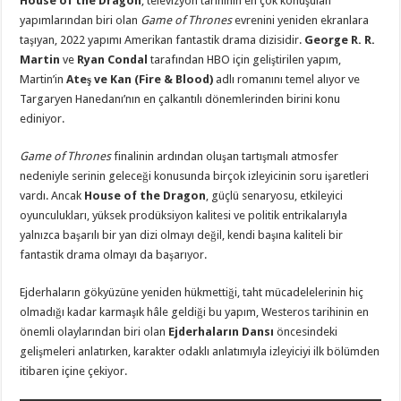
House of the Dragon
, televizyon tarihinin en çok konuşulan
yapımlarından biri olan
Game of Thrones
evrenini yeniden ekranlara
taşıyan, 2022 yapımı Amerikan fantastik drama dizisidir.
George R. R.
Martin
ve
Ryan Condal
tarafından HBO için geliştirilen yapım,
Martin’in
Ateş ve Kan (Fire & Blood)
adlı romanını temel alıyor ve
Targaryen Hanedanı’nın en çalkantılı dönemlerinden birini konu
ediniyor.
Game of Thrones
finalinin ardından oluşan tartışmalı atmosfer
nedeniyle serinin geleceği konusunda birçok izleyicinin soru işaretleri
vardı. Ancak
House of the Dragon
, güçlü senaryosu, etkileyici
oyunculukları, yüksek prodüksiyon kalitesi ve politik entrikalarıyla
yalnızca başarılı bir yan dizi olmayı değil, kendi başına kaliteli bir
fantastik drama olmayı da başarıyor.
Ejderhaların gökyüzüne yeniden hükmettiği, taht mücadelelerinin hiç
olmadığı kadar karmaşık hâle geldiği bu yapım, Westeros tarihinin en
önemli olaylarından biri olan
Ejderhaların Dansı
öncesindeki
gelişmeleri anlatırken, karakter odaklı anlatımıyla izleyiciyi ilk bölümden
itibaren içine çekiyor.