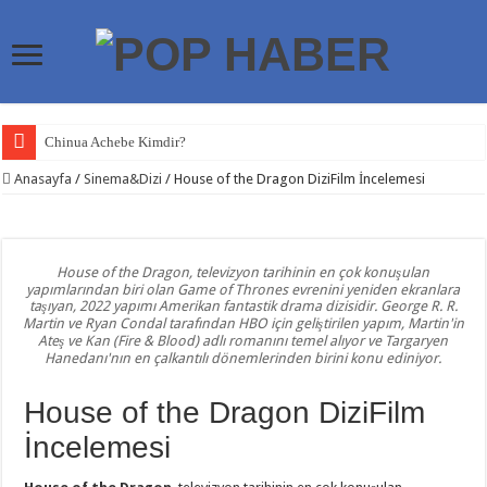
Chinua Achebe Kimdir?
Craig Higginson Kimdir?
Anasayfa
/
Sinema&Dizi
/
House of the Dragon DiziFilm İncelemesi
Ricky Gervais Kimdir?
Nikolaos Theocharakis Kimdir?
House of the Dragon, televizyon tarihinin en çok konuşulan
Meksika Depremi
yapımlarından biri olan Game of Thrones evrenini yeniden ekranlara
taşıyan, 2022 yapımı Amerikan fantastik drama dizisidir. George R. R.
Meksika Depremleri
Martin ve Ryan Condal tarafından HBO için geliştirilen yapım, Martin'in
Ateş ve Kan (Fire & Blood) adlı romanını temel alıyor ve Targaryen
Kanser Önleyici Yaşam Rehberi
Hanedanı'nın en çalkantılı dönemlerinden birini konu ediniyor.
Venezuela Depremi
House of the Dragon DiziFilm
Türkiye Neden Sık Deprem Yaşıyor?
İncelemesi
Bill Murray Kimdir?