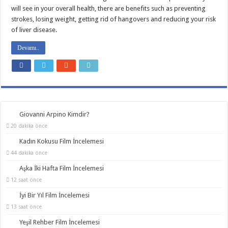
will see in your overall health, there are benefits such as preventing
strokes, losing weight, getting rid of hangovers and reducing your risk
of liver disease.
Devamı..
Giovanni Arpino Kimdir?
20 dakika önce
Kadın Kokusu Film İncelemesi
44 dakika önce
Aşka İki Hafta Film İncelemesi
12 saat önce
İyi Bir Yıl Film İncelemesi
13 saat önce
Yeşil Rehber Film İncelemesi