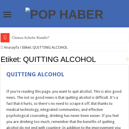
Chinua Achebe Kimdir?
Craig Higginson Kimdir?
Anasayfa
/
Etiket:
QUITTING ALCOHOL
Ricky Gervais Kimdir?
Etiket:
QUITTING ALCOHOL
Nikolaos Theocharakis Kimdir?
QUITTING ALCOHOL
Meksika Depremi
Meksika Depremleri
If you're reading this page, you want to quit alcohol. This is also good
Kanser Önleyici Yaşam Rehberi
news. The not so good news is that quitting alcohol is difficult. It's a
Venezuela Depremi
fact that it hurts, so there's no need to scrape it off. But thanks to
medical technology, integrated communities, and effective
Türkiye Neden Sık Deprem Yaşıyor?
psychological counseling, drinking has never been easier. If you feel
Bill Murray Kimdir?
you are drinking too much, remember that the benefits of quitting
alcohol do not end with counting: In addition to the improvement you