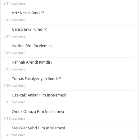
14 saat önce
Aziz Nesin Kimdir?
14 saat önce
Genco Erkal Kimdir?
14 saat önce
Hidden Film İncelemesi
15 saat önce
Hannah Arendt Kimdir?
15 saat önce
Tomas Fasulyeciyan Kimdir?
15 saat önce
Uzaktaki Anılar Film İncelemesi
16 saat önce
Omuz Omuza Film İncelemesi
16 saat önce
Melekler Şehri Film İncelemesi
17 saat önce