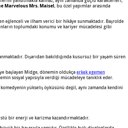
erini yansıtmakla kalmaz, aynı zamanda güçlü karakterleri,
e Marvelous Mrs. Maisel
, bu özel yapımlar arasında
n eğlenceli ve ilham verici bir hikâye sunmaktadır. Başrolde
 kadınların toplumdaki konumu ve kariyer mücadelesi gibi
lanmaktadır. Dışarıdan bakıldığında kusursuz bir yaşam süren
meye başlayan Midge, dönemin oldukça
erkek egemen
min sosyal yapısıyla verdiği mücadeleye tanıklık eder.
bir komedyenin yükseliş öyküsünü değil, aynı zamanda kendini
stü bir enerji ve karizma kazandırmaktadır.
yük bir başarıyla yansıtır. Özellikle hızlı diyaloglarda