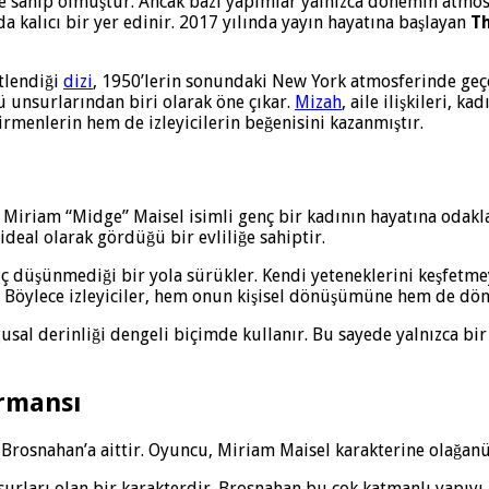
e sahip olmuştur. Ancak bazı yapımlar yalnızca dönemin atmosf
nda kalıcı bir yer edinir. 2017 yılında yayın hayatına başlayan
Th
stlendiği
dizi
, 1950’lerin sonundaki New York atmosferinde geçe
ü unsurlarından biri olarak öne çıkar.
Mizah
, aile ilişkileri,
rmenlerin hem de izleyicilerin beğenisini kazanmıştır.
n Miriam “Midge” Maisel isimli genç bir kadının hayatına odak
deal olarak gördüğü bir evliliğe sahiptir.
ç düşünmediği bir yola sürükler. Kendi yeteneklerini keşfet
 Böylece izleyiciler, hem onun kişisel dönüşümüne hem de döne
ygusal derinliği dengeli biçimde kullanır. Bu sayede yalnızca 
rmansı
Brosnahan’a aittir. Oyuncu, Miriam Maisel karakterine olağanü
rları olan bir karakterdir. Brosnahan bu çok katmanlı yapıyı bü