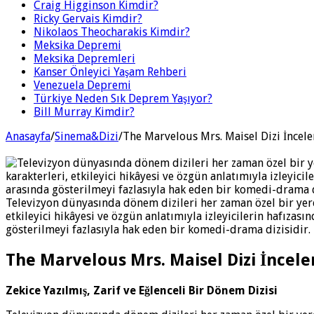
Craig Higginson Kimdir?
Ricky Gervais Kimdir?
Nikolaos Theocharakis Kimdir?
Meksika Depremi
Meksika Depremleri
Kanser Önleyici Yaşam Rehberi
Venezuela Depremi
Türkiye Neden Sık Deprem Yaşıyor?
Bill Murray Kimdir?
Anasayfa
/
Sinema&Dizi
/
The Marvelous Mrs. Maisel Dizi İncel
Televizyon dünyasında dönem dizileri her zaman özel bir yer
etkileyici hikâyesi ve özgün anlatımıyla izleyicilerin hafızas
gösterilmeyi fazlasıyla hak eden bir komedi-drama dizisidir.
The Marvelous Mrs. Maisel Dizi İncel
Zekice Yazılmış, Zarif ve Eğlenceli Bir Dönem Dizisi