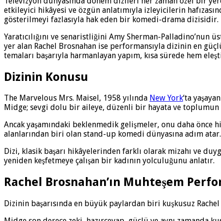
Televizyon dünyasında dönem dizileri her zaman özel bir yer
etkileyici hikâyesi ve özgün anlatımıyla izleyicilerin hafızası
gösterilmeyi fazlasıyla hak eden bir komedi-drama dizisidir.
Yaratıcılığını ve senaristliğini Amy Sherman-Palladino’nun ü
yer alan Rachel Brosnahan ise performansıyla dizinin en güçl
temaları başarıyla harmanlayan yapım, kısa sürede hem eleşti
Dizinin Konusu
The Marvelous Mrs. Maisel, 1958 yılında
New York
‘ta yaşaya
Midge; sevgi dolu bir aileye, düzenli bir hayata ve toplumun i
Ancak yaşamındaki beklenmedik gelişmeler, onu daha önce hi
alanlarından biri olan stand-up komedi dünyasına adım atar.
Dizi, klasik başarı hikâyelerinden farklı olarak mizahı ve du
yeniden keşfetmeye çalışan bir kadının yolculuğunu anlatır.
Rachel Brosnahan’ın Muhteşem Perfo
Dizinin başarısında en büyük paylardan biri kuşkusuz Rachel 
Midge son derece zeki, hazırcevap, güçlü ve aynı zamanda kusu