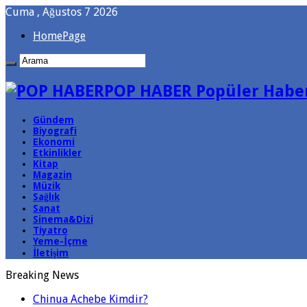
Cuma , Ağustos 7 2026
HomePage
POP HABER Popüler Haber
Gündem
Biyografi
Ekonomi
Etkinlikler
Kitap
Magazin
Müzik
Sağlık
Sanat
Sinema&Dizi
Tiyatro
Yeme-İçme
İletişim
Breaking News
Chinua Achebe Kimdir?