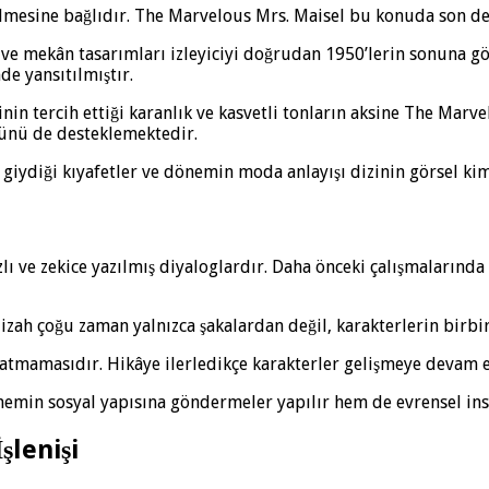
lmesine bağlıdır. The Marvelous Mrs. Maisel bu konuda son der
 ve mekân tasarımları izleyiciyi doğrudan 1950’lerin sonuna g
de yansıtılmıştır.
nin tercih ettiği karanlık ve kasvetli tonların aksine The Marve
önünü de desteklemektedir.
giydiği kıyafetler ve dönemin moda anlayışı dizinin görsel kim
ı ve zekice yazılmış diyaloglardır. Daha önceki çalışmalarınd
izah çoğu zaman yalnızca şakalardan değil, karakterlerin birb
zatmamasıdır. Hikâye ilerledikçe karakterler gelişmeye devam e
emin sosyal yapısına göndermeler yapılır hem de evrensel insan
şlenişi