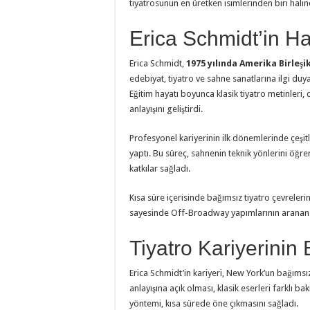
tiyatrosunun en üretken isimlerinden biri haline
Erica Schmidt’in Ha
Erica Schmidt,
1975 yılında Amerika Birleşi
edebiyat, tiyatro ve sahne sanatlarına ilgi duy
Eğitim hayatı boyunca klasik tiyatro metinleri
anlayışını geliştirdi.
Profesyonel kariyerinin ilk dönemlerinde çeşit
yaptı. Bu süreç, sahnenin teknik yönlerini öğr
katkılar sağladı.
Kısa süre içerisinde bağımsız tiyatro çevreler
sayesinde Off-Broadway yapımlarının aranan 
Tiyatro Kariyerinin
Erica Schmidt’in kariyeri, New York’un bağımsız
anlayışına açık olması, klasik eserleri farklı 
yöntemi, kısa sürede öne çıkmasını sağladı.