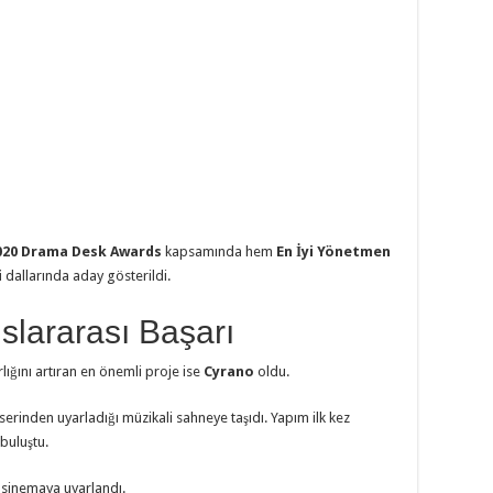
020 Drama Desk Awards
kapsamında hem
En İyi Yönetmen
i
dallarında aday gösterildi.
uslararası Başarı
rlığını artıran en önemli proje ise
Cyrano
oldu.
serinden uyarladığı müzikali sahneye taşıdı. Yapım ilk kez
buluştu.
 sinemaya uyarlandı.