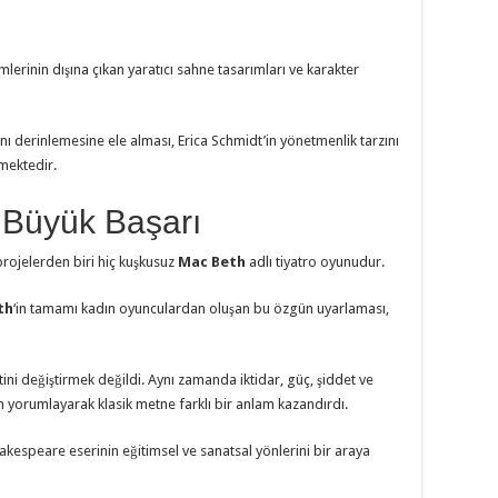
imlerinin dışına çıkan yaratıcı sahne tasarımları ve karakter
ını derinlemesine ele alması, Erica Schmidt’in yönetmenlik tarzını
mektedir.
 Büyük Başarı
 projelerden biri hiç kuşkusuz
Mac Beth
adlı tiyatro oyunudur.
th
‘in tamamı kadın oyunculardan oluşan bu özgün uyarlaması,
tini değiştirmek değildi. Aynı zamanda iktidar, güç, şiddet ve
n yorumlayarak klasik metne farklı bir anlam kazandırdı.
kespeare eserinin eğitimsel ve sanatsal yönlerini bir araya