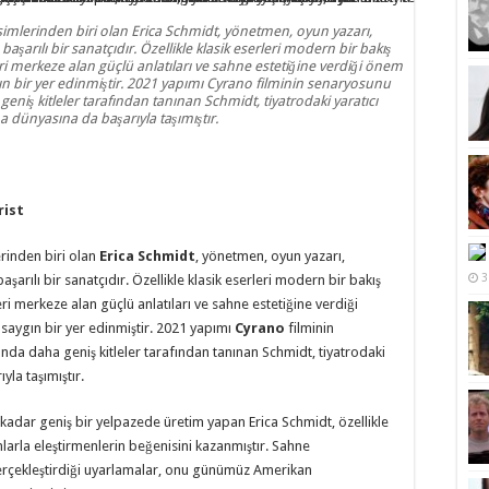
imlerinden biri olan Erica Schmidt, yönetmen, oyun yazarı,
başarılı bir sanatçıdır. Özellikle klasik eserleri modern bir bakış
i merkeze alan güçlü anlatıları ve sahne estetiğine verdiği önem
n bir yer edinmiştir. 2021 yapımı Cyrano filminin senaryosunu
eniş kitleler tarafından tanınan Schmidt, tiyatrodaki yaratıcı
a dünyasına da başarıyla taşımıştır.
rist
rinden biri olan
Erica Schmidt
, yönetmen, oyun yazarı,
3
aşarılı bir sanatçıdır. Özellikle klasik eserleri modern bir bakış
ri merkeze alan güçlü anlatıları ve sahne estetiğine verdiği
aygın bir yer edinmiştir. 2021 yapımı
Cyrano
filminin
nda daha geniş kitleler tarafından tanınan Schmidt, tiyatrodaki
yla taşımıştır.
 kadar geniş bir yelpazede üretim yapan Erica Schmidt, özellikle
arla eleştirmenlerin beğenisini kazanmıştır. Sahne
gerçekleştirdiği uyarlamalar, onu günümüz Amerikan