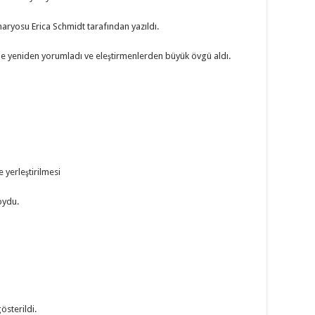
naryosu Erica Schmidt tarafından yazıldı.
iyle yeniden yorumladı ve eleştirmenlerden büyük övgü aldı.
 yerleştirilmesi
oydu.
sterildi.