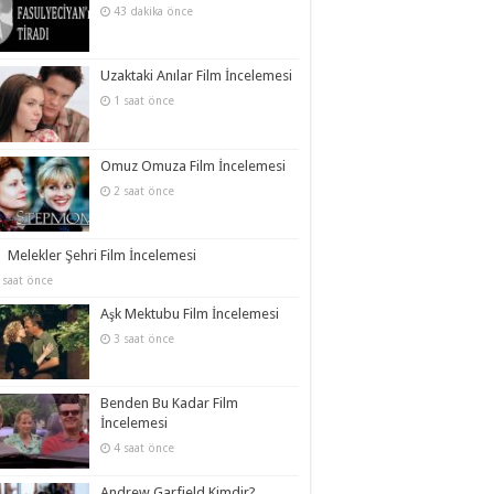
43 dakika önce
Uzaktaki Anılar Film İncelemesi
1 saat önce
Omuz Omuza Film İncelemesi
2 saat önce
Melekler Şehri Film İncelemesi
 saat önce
Aşk Mektubu Film İncelemesi
3 saat önce
Benden Bu Kadar Film
İncelemesi
4 saat önce
Andrew Garfield Kimdir?