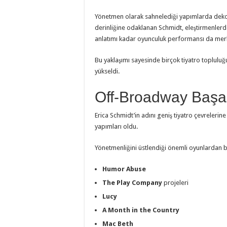
Yönetmen olarak sahnelediği yapımlarda dekor
derinliğine odaklanan Schmidt, eleştirmenlerd
anlatımı kadar oyunculuk performansı da merke
Bu yaklaşımı sayesinde birçok tiyatro topluluğ
yükseldi.
Off-Broadway Başar
Erica Schmidt’in adını geniş tiyatro çevreler
yapımları oldu.
Yönetmenliğini üstlendiği önemli oyunlardan ba
Humor Abuse
The Play Company
projeleri
Lucy
A Month in the Country
Mac Beth