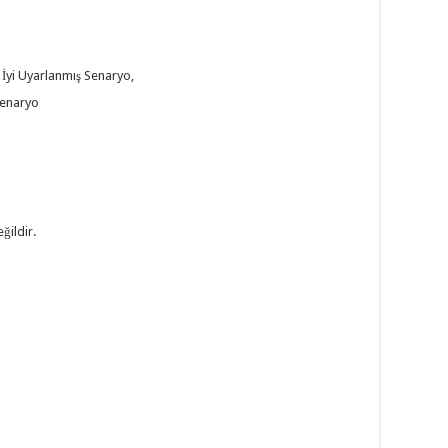
 İyi Uyarlanmış Senaryo,
Senaryo
ğildir.