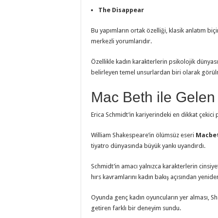
The Disappear
Bu yapımların ortak özelliği, klasik anlatım biç
merkezli yorumlarıdır.
Özellikle kadın karakterlerin psikolojik dünyas
belirleyen temel unsurlardan biri olarak görül
Mac Beth ile Gelen
Erica Schmidt’in kariyerindeki en dikkat çekici
William Shakespeare’in ölümsüz eseri
Macbe
tiyatro dünyasında büyük yankı uyandırdı.
Schmidt’in amacı yalnızca karakterlerin cinsiye
hırs kavramlarını kadın bakış açısından yenide
Oyunda genç kadın oyuncuların yer alması, Sha
getiren farklı bir deneyim sundu.