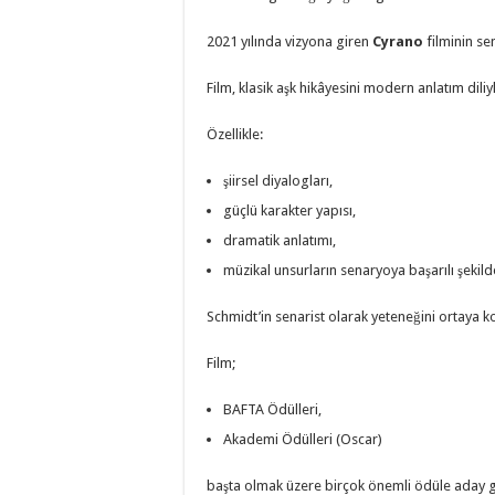
2021 yılında vizyona giren
Cyrano
filminin se
Film, klasik aşk hikâyesini modern anlatım dil
Özellikle:
şiirsel diyalogları,
güçlü karakter yapısı,
dramatik anlatımı,
müzikal unsurların senaryoya başarılı şekilde
Schmidt’in senarist olarak yeteneğini ortaya k
Film;
BAFTA Ödülleri,
Akademi Ödülleri (Oscar)
başta olmak üzere birçok önemli ödüle aday gö