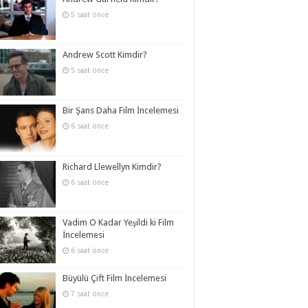
5 saat önce
Andrew Scott Kimdir?
5 saat önce
Bir Şans Daha Film İncelemesi
6 saat önce
Richard Llewellyn Kimdir?
6 saat önce
Vadim O Kadar Yeşildi ki Film
İncelemesi
6 saat önce
Büyülü Çift Film İncelemesi
7 saat önce