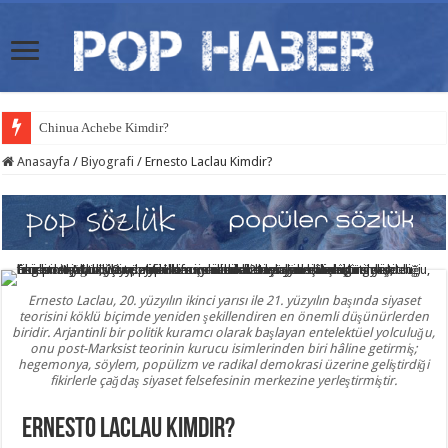
Chinua Achebe Kimdir?
Anasayfa
/
Biyografi
/
Ernesto Laclau Kimdir?
Ernesto Laclau, 20. yüzyılın ikinci yarısı ile 21. yüzyılın başında siyaset
teorisini köklü biçimde yeniden şekillendiren en önemli düşünürlerden
biridir. Arjantinli bir politik kuramcı olarak başlayan entelektüel yolculuğu,
onu post-Marksist teorinin kurucu isimlerinden biri hâline getirmiş;
hegemonya, söylem, popülizm ve radikal demokrasi üzerine geliştirdiği
fikirlerle çağdaş siyaset felsefesinin merkezine yerleştirmiştir.
Ernesto Laclau Kimdir?