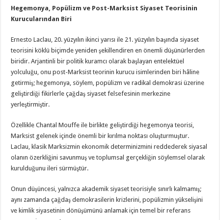
Hegemonya, Popülizm ve Post-Marksist Siyaset Teorisinin
Kurucularından Biri
Ernesto Laclau, 20. yüzyılın ikinci yarısı ile 21. yüzyılın başında siyaset
teorisini köklü biçimde yeniden şekillendiren en önemli düşünürlerden
biridir. Arjantinli bir politik kuramcı olarak başlayan entelektüel
yolculuğu, onu post-Marksist teorinin kurucu isimlerinden biri hâline
getirmiş; hegemonya, söylem, popülizm ve radikal demokrasi üzerine
geliştirdiği fikirlerle çağdaş siyaset felsefesinin merkezine
yerleştirmiştir.
Özellikle Chantal Mouffe ile birlikte geliştirdiği hegemonya teorisi,
Marksist gelenek içinde önemli bir kırılma noktası oluşturmuştur.
Laclau, klasik Marksizmin ekonomik determinizmini reddederek siyasal
olanın özerkliğini savunmuş ve toplumsal gerçekliğin söylemsel olarak
kurulduğunu ileri sürmüştür.
Onun düşüncesi, yalnızca akademik siyaset teorisiyle sınırlı kalmamış;
aynı zamanda çağdaş demokrasilerin krizlerini, popülizmin yükselişini
ve kimlik siyasetinin dönüşümünü anlamak için temel bir referans