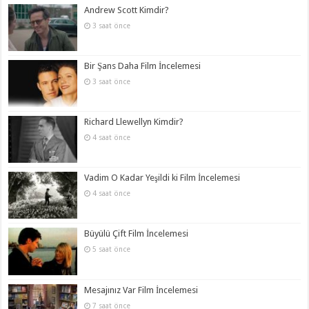
Andrew Scott Kimdir?
3 saat önce
Bir Şans Daha Film İncelemesi
3 saat önce
Richard Llewellyn Kimdir?
4 saat önce
Vadim O Kadar Yeşildi ki Film İncelemesi
4 saat önce
Büyülü Çift Film İncelemesi
5 saat önce
Mesajınız Var Film İncelemesi
7 saat önce