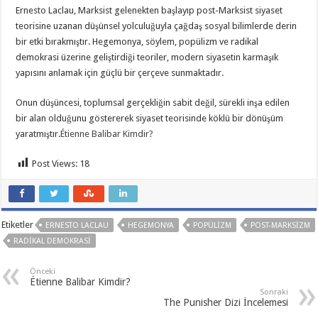
Ernesto Laclau, Marksist gelenekten başlayıp post-Marksist siyaset
teorisine uzanan düşünsel yolculuğuyla çağdaş sosyal bilimlerde derin
bir etki bırakmıştır. Hegemonya, söylem, popülizm ve radikal
demokrasi üzerine geliştirdiği teoriler, modern siyasetin karmaşık
yapısını anlamak için güçlü bir çerçeve sunmaktadır.
Onun düşüncesi, toplumsal gerçekliğin sabit değil, sürekli inşa edilen
bir alan olduğunu göstererek siyaset teorisinde köklü bir dönüşüm
yaratmıştır.
Étienne Balibar Kimdir?
Post Views:
18
Etiketler
ERNESTO LACLAU
HEGEMONYA
POPÜLIZM
POST-MARKSIZM
RADIKAL DEMOKRASI
Önceki
Étienne Balibar Kimdir?
Sonraki
The Punisher Dizi İncelemesi