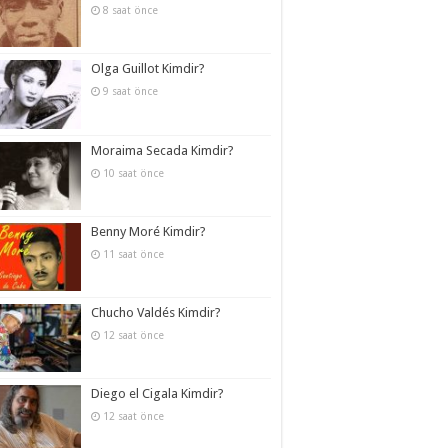
8 saat önce
Olga Guillot Kimdir?
9 saat önce
Moraima Secada Kimdir?
10 saat önce
Benny Moré Kimdir?
11 saat önce
Chucho Valdés Kimdir?
12 saat önce
Diego el Cigala Kimdir?
12 saat önce