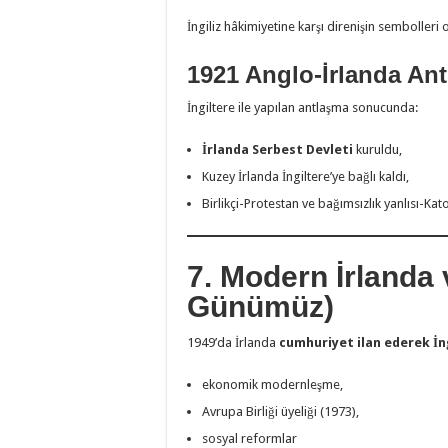
İngiliz hâkimiyetine karşı direnişin sembolleri 
1921 Anglo-İrlanda An
İngiltere ile yapılan antlaşma sonucunda:
İrlanda Serbest Devleti
kuruldu,
Kuzey İrlanda İngiltere’ye bağlı kaldı,
Birlikçi-Protestan ve bağımsızlık yanlısı-Kat
7. Modern İrlanda
Günümüz)
1949’da İrlanda
cumhuriyet ilan ederek İ
ekonomik modernleşme,
Avrupa Birliği üyeliği (1973),
sosyal reformlar