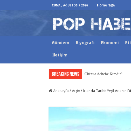
HomePage
CUMA , AĞUSTOS 7 2026
Gündem
Biyografi
Ekonomi
Etk
İletişim
Breaking News
Chinua Achebe Kimdir?
Craig Higginson Kimdir?
Anasayfa
/
Arşiv
/
İrlanda Tarihi: Yeşil Adanın 