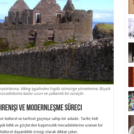
anastırlarına, Viking işgalinden İngiliz sömürge yönetimine, Büyük
mücadelesine kadar uzun ve çalkantılı bir süreçtir.
 Direnişi ve Modernleşme Süreci
ir kültürel ve tarihsel geçmişe sahip bir adadır. Tarihi; Kelt
yük kıtlık ve göçlerden bağımsızlık mücadelelerine uzanan bir
kültürel dayanıklılık örneği olarak dikkat çeker.