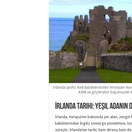
İrlanda tarihi; Kelt kabilelerinden Hristiyan m
Kıtlık ve göçlerden bağımsızlık 
İrlanda Tarihi: Yeşil Adanın
İrlanda, Avrupa’nın batısında yer alan, zengin b
kabilelerinden İngiliz sömürge yönetimine, bü
süreçtir. İrlanda’nın tarihi, hem direniş hem de 