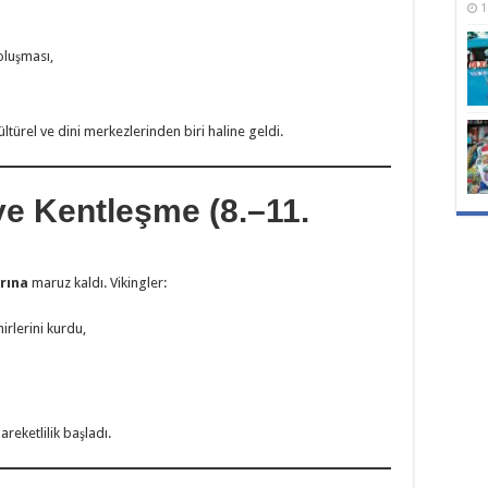
1
oluşması,
ültürel ve dini merkezlerinden biri haline geldi.
 ve Kentleşme (8.–11.
arına
maruz kaldı. Vikingler:
irlerini kurdu,
eketlilik başladı.