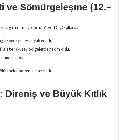
eti ve Sömürgeleşme (12.–
kisine girmesine yol açtı. 16. ve 17. yüzyıllarda:
iliz yerleşimleri teşvik edildi,
f Ulster)
kuzey bölgelerde hakim oldu,
altında kaldı.
 bölünmelerine zemin hazırladı.
l: Direniş ve Büyük Kıtlık