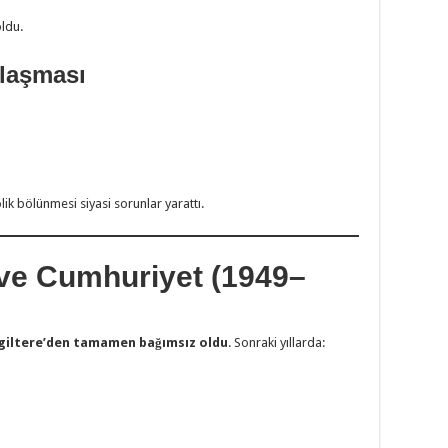
oldu.
tlaşması
olik bölünmesi siyasi sorunlar yarattı.
 ve Cumhuriyet (1949–
ngiltere’den tamamen bağımsız oldu
. Sonraki yıllarda: