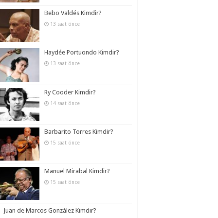
Bebo Valdés Kimdir?
13 saat önce
Haydée Portuondo Kimdir?
13 saat önce
Ry Cooder Kimdir?
14 saat önce
Barbarito Torres Kimdir?
15 saat önce
Manuel Mirabal Kimdir?
15 saat önce
Juan de Marcos González Kimdir?