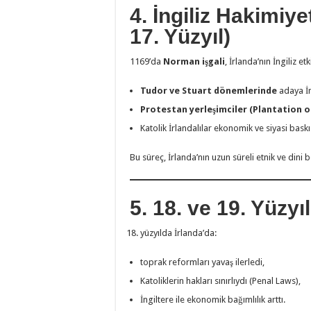
4. İngiliz Hakimiy
17. Yüzyıl)
1169’da
Norman işgali
, İrlanda’nın İngiliz et
Tudor ve Stuart dönemlerinde
adaya İng
Protestan yerleşimciler (Plantation o
Katolik İrlandalılar ekonomik ve siyasi baskı 
Bu süreç, İrlanda’nın uzun süreli etnik ve dini
5. 18. ve 19. Yüzyı
yüzyılda İrlanda’da:
toprak reformları yavaş ilerledi,
Katoliklerin hakları sınırlıydı (Penal Laws),
İngiltere ile ekonomik bağımlılık arttı.