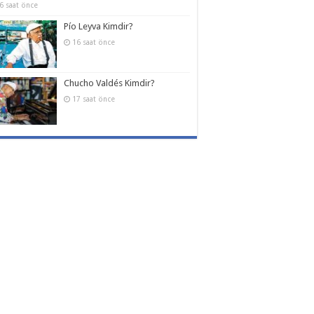
6 saat önce
Pío Leyva Kimdir?
16 saat önce
Chucho Valdés Kimdir?
17 saat önce