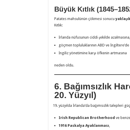
Büyük Kıtlık (1845–185
Patates mahsulünün çökmesi sonucu
yaklaşık
Kıtlık:
İrlanda nüfusunun ciddi şekilde azalmasına
göçmen topluluklarının ABD ve İngiltere’de
İngiliz yönetimine karşı öfkenin artmasına
neden oldu.
6. Bağımsızlık Hare
20. Yüzyıl)
yüzyılda İrlanda’da bağımsızlık talepleri gü
Irish Republican Brotherhood
ve benzer
1916 Paskalya Ayaklanması
,