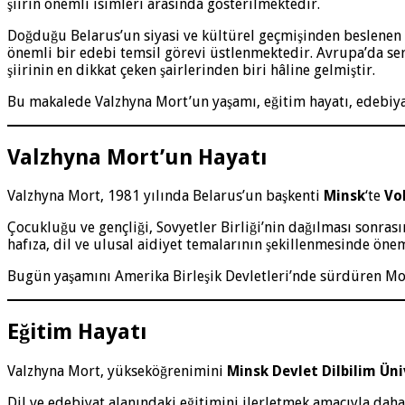
şiirin önemli isimleri arasında gösterilmektedir.
Doğduğu Belarus’un siyasi ve kültürel geçmişinden beslenen Va
önemli bir edebi temsil görevi üstlenmektedir. Avrupa’da serg
şiirinin en dikkat çeken şairlerinden biri hâline gelmiştir.
Bu makalede Valzhyna Mort’un yaşamı, eğitim hayatı, edebiyat an
Valzhyna Mort’un Hayatı
Valzhyna Mort, 1981 yılında Belarus’un başkenti
Minsk
‘te
Vo
Çocukluğu ve gençliği, Sovyetler Birliği’nin dağılması sonras
hafıza, dil ve ulusal aidiyet temalarının şekillenmesinde önem
Bugün yaşamını Amerika Birleşik Devletleri’nde sürdüren Mor
Eğitim Hayatı
Valzhyna Mort, yükseköğrenimini
Minsk Devlet Dilbilim Üni
Dil ve edebiyat alanındaki eğitimini ilerletmek amacıyla daha 