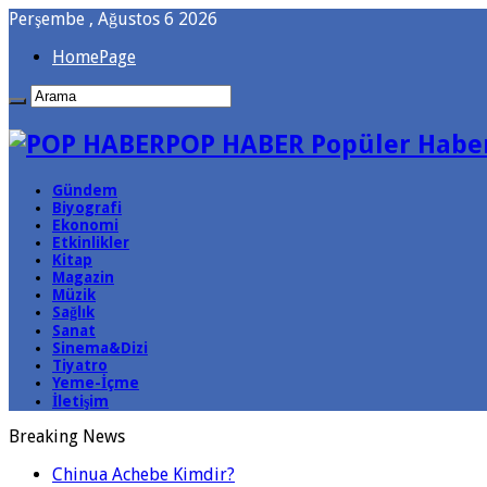
Perşembe , Ağustos 6 2026
HomePage
POP HABER Popüler Haber
Gündem
Biyografi
Ekonomi
Etkinlikler
Kitap
Magazin
Müzik
Sağlık
Sanat
Sinema&Dizi
Tiyatro
Yeme-İçme
İletişim
Breaking News
Chinua Achebe Kimdir?