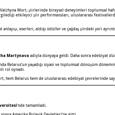
lzhyna Mort, şiirlerinde bireysel deneyimleri toplumsal hafıza
ilediği etkileyici şiir performansları, uluslararası festivalle
layışı, eserleri, aldığı ödüller ve çağdaş şiirdeki yeri ayrıntı
lha Martynava
adıyla dünyaya geldi. Daha sonra edebiyat d
ında Belarus’un yaşadığı siyasi ve toplumsal dönüşüm döneminde 
li rol oynadı.
t, hem Belarus hem de uluslararası edebiyat çevrelerinde say
versitesi
‘nde tamamladı.
sonra Amerika Birleşik Devletleri’ne gitti.