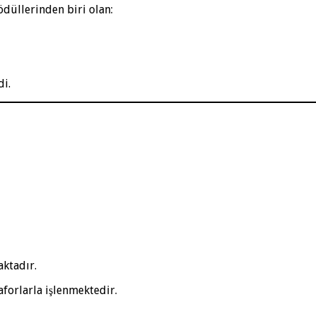
ödüllerinden biri olan:
di.
ktadır.
forlarla işlenmektedir.