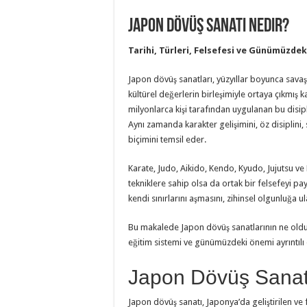
Japon Dövüş Sanatı Nedir?
Tarihi, Türleri, Felsefesi ve Günümüzde
Japon dövüş sanatları, yüzyıllar boyunca savaş
kültürel değerlerin birleşimiyle ortaya çıkmı
milyonlarca kişi tarafından uygulanan bu disipl
Aynı zamanda karakter gelişimini, öz disiplini,
biçimini temsil eder.
Karate, Judo, Aikido, Kendo, Kyudo, Jujutsu ve
tekniklere sahip olsa da ortak bir felsefeyi pay
kendi sınırlarını aşmasını, zihinsel olgunluğa 
Bu makalede Japon dövüş sanatlarının ne olduğu
eğitim sistemi ve günümüzdeki önemi ayrıntılı 
Japon Dövüş Sanat
Japon dövüş sanatı, Japonya’da geliştirilen ve fi