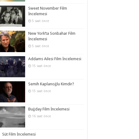
Sweet November Film
İncelemesi
5 saat önce
New York’ta Sonbahar Film
İncelemesi
5 saat önce
Addams Ailesi Film İncelemesi
15 saat önce
Semih Kaplanoğlu Kimdir?
15 saat önce
Buğday Film İncelemesi
16 saat önce
Süt Film İncelemesi