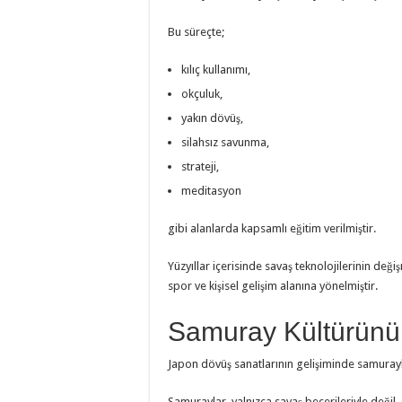
Bu süreçte;
kılıç kullanımı,
okçuluk,
yakın dövüş,
silahsız savunma,
strateji,
meditasyon
gibi alanlarda kapsamlı eğitim verilmiştir.
Yüzyıllar içerisinde savaş teknolojilerinin değ
spor ve kişisel gelişim alanına yönelmiştir.
Samuray Kültürünün
Japon dövüş sanatlarının gelişiminde samuray
Samuraylar, yalnızca savaş becerileriyle değil,