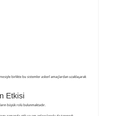
işmesiyle birlikte bu sistemler askerî amaçlardan uzaklaşarak
 Etkisi
ların büyük rolü bulunmaktadır.
 aynı zamanda etik yaşam anlayışlarıyla da tanınırdı.