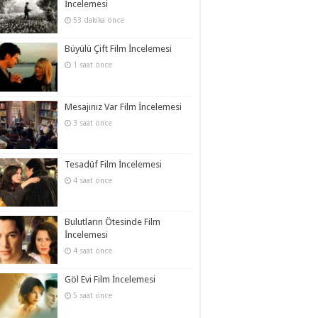
İncelemesi
53 dakika önce
Büyülü Çift Film İncelemesi
1 saat önce
Mesajınız Var Film İncelemesi
3 saat önce
Tesadüf Film İncelemesi
4 saat önce
Bulutların Ötesinde Film
İncelemesi
4 saat önce
Göl Evi Film İncelemesi
5 saat önce