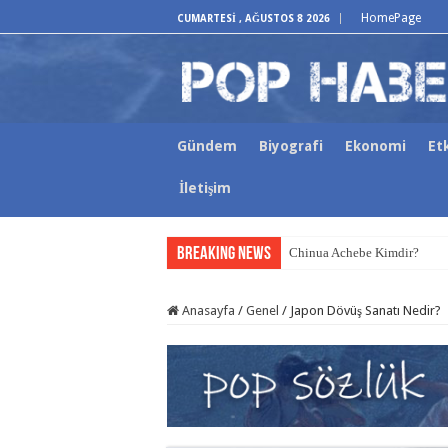
HomePage
CUMARTESI , AĞUSTOS 8 2026
Gündem
Biyografi
Ekonomi
Etk
İletişim
Breaking News
Chinua Achebe Kimdir?
Anasayfa
/
Genel
/
Japon Dövüş Sanatı Nedir?