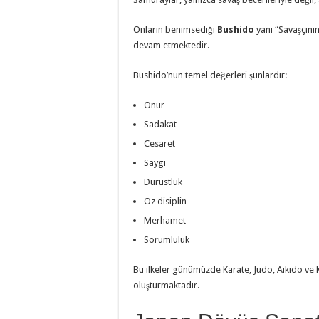
Onların benimsediği
Bushido
yani “Savaşçını
devam etmektedir.
Bushido’nun temel değerleri şunlardır:
Onur
Sadakat
Cesaret
Saygı
Dürüstlük
Öz disiplin
Merhamet
Sorumluluk
Bu ilkeler günümüzde Karate, Judo, Aikido ve Ke
oluşturmaktadır.