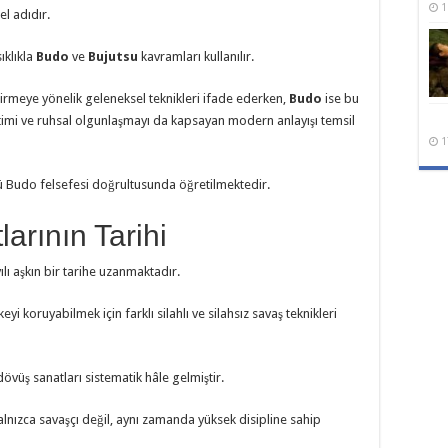
1
el adıdır.
ıklıkla
Budo
ve
Bujutsu
kavramları kullanılır.
etirmeye yönelik geleneksel teknikleri ifade ederken,
Budo
ise bu
ğitimi ve ruhsal olgunlaşmayı da kapsayan modern anlayışı temsil
1
 Budo felsefesi doğrultusunda öğretilmektedir.
arının Tarihi
ılı aşkın bir tarihe uzanmaktadır.
 koruyabilmek için farklı silahlı ve silahsız savaş teknikleri
 dövüş sanatları sistematik hâle gelmiştir.
lnızca savaşçı değil, aynı zamanda yüksek disipline sahip