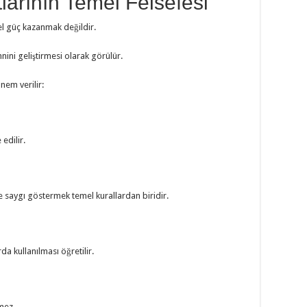
arının Temel Felsefesi
el güç kazanmak değildir.
nini geliştirmesi olarak görülür.
nem verilir:
edilir.
e saygı göstermek temel kurallardan biridir.
da kullanılması öğretilir.
mez.