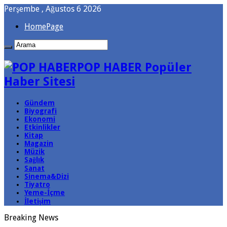
Perşembe , Ağustos 6 2026
HomePage
POP HABER Popüler
Haber Sitesi
Gündem
Biyografi
Ekonomi
Etkinlikler
Kitap
Magazin
Müzik
Sağlık
Sanat
Sinema&Dizi
Tiyatro
Yeme-İçme
İletişim
Breaking News