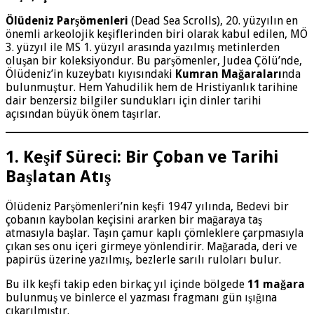
Ölüdeniz Parşömenleri
(Dead Sea Scrolls), 20. yüzyılın en
önemli arkeolojik keşiflerinden biri olarak kabul edilen, MÖ
3. yüzyıl ile MS 1. yüzyıl arasında yazılmış metinlerden
oluşan bir koleksiyondur. Bu parşömenler, Judea Çölü’nde,
Ölüdeniz’in kuzeybatı kıyısındaki
Kumran Mağaraları
nda
bulunmuştur. Hem Yahudilik hem de Hristiyanlık tarihine
dair benzersiz bilgiler sundukları için dinler tarihi
açısından büyük önem taşırlar.
1. Keşif Süreci: Bir Çoban ve Tarihi
Başlatan Atış
Ölüdeniz Parşömenleri’nin keşfi 1947 yılında, Bedevi bir
çobanın kaybolan keçisini ararken bir mağaraya taş
atmasıyla başlar. Taşın çamur kaplı çömleklere çarpmasıyla
çıkan ses onu içeri girmeye yönlendirir. Mağarada, deri ve
papirüs üzerine yazılmış, bezlerle sarılı ruloları bulur.
Bu ilk keşfi takip eden birkaç yıl içinde bölgede
11 mağara
bulunmuş ve binlerce el yazması fragmanı gün ışığına
çıkarılmıştır.