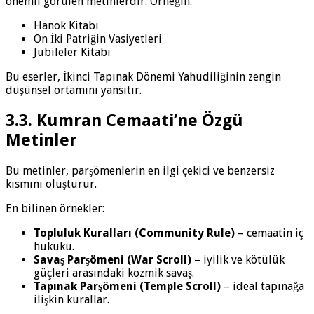
önemli görülen metinlerdir. Örneğin:
Hanok Kitabı
On İki Patriğin Vasiyetleri
Jubileler Kitabı
Bu eserler, İkinci Tapınak Dönemi Yahudiliğinin zengin
düşünsel ortamını yansıtır.
3.3. Kumran Cemaati’ne Özgü
Metinler
Bu metinler, parşömenlerin en ilgi çekici ve benzersiz
kısmını oluşturur.
En bilinen örnekler:
Topluluk Kuralları (Community Rule)
– cemaatin iç
hukuku.
Savaş Parşömeni (War Scroll)
– iyilik ve kötülük
güçleri arasındaki kozmik savaş.
Tapınak Parşömeni (Temple Scroll)
– ideal tapınağa
ilişkin kurallar.