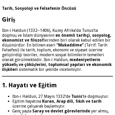
Tarih, Sosyoloji ve Felsefenin Öncüsü
Giriş
İbn-i Haldun (1332–1406), Kuzey Afrika’da Tunus’ta
doğmuş ve İslam dünyasının
en önemli tarihçi, sosyolog,
ekonomist ve filozof
lerinden biri olarak kabul edilen bir
düşünürdür. En bilinen eseri
“Mukaddime”
(Ta’rif: Tarih
Felsefesi) ile tarih, toplum, ekonomi ve siyaset üzerine
geliştirdiği teoriler, modern sosyal bilimlerin temelleri
olarak görülmektedir. İbn-i Haldun,
medeniyetlerin
yükseliş ve çöküşlerini, toplumsal yapıları ve ekonomik
ilişkileri
sistematik bir şekilde incelemiştir.
1. Hayatı ve Eğitim
İbn-i Haldun, 27 Mayıs 1332’de
Tunis
’te doğmuştur.
Eğitim hayatına
Kuran, Arap dili, fıkıh ve tarih
üzerine çalışarak başlamıştır.
Genç yaşta
Saray ve devlet görevlerinde
yer almış,