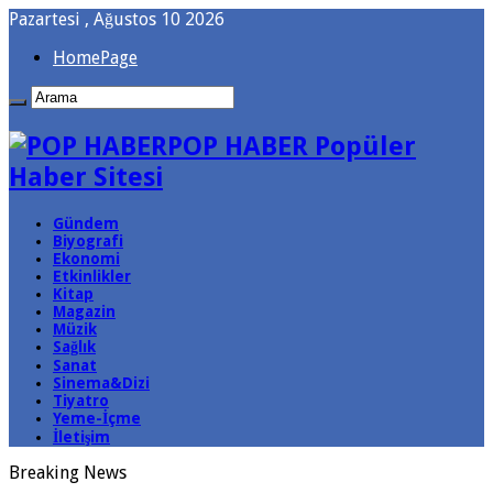
Pazartesi , Ağustos 10 2026
HomePage
POP HABER Popüler
Haber Sitesi
Gündem
Biyografi
Ekonomi
Etkinlikler
Kitap
Magazin
Müzik
Sağlık
Sanat
Sinema&Dizi
Tiyatro
Yeme-İçme
İletişim
Breaking News