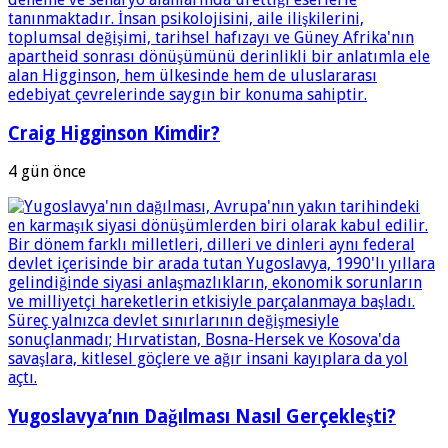
Craig Higginson Kimdir?
4 gün önce
Yugoslavya’nın Dağılması Nasıl Gerçekleşti?