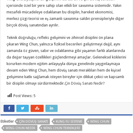
içerisinde özel bir yere sahip olan etkili bir savunma sistemidir. Yakın
mesafeli mücadeleye odaklanan bu disiplin, hareket ekonomisi,
merkez çizgi teorisi ve eş zamanlı savunma-saldırı prensipleriyle diğer
birçok dövüş sanatından ayrılır.
Teknik doğruluğu, refleks gelişimini ve zihinsel disiplini ön plana
çıkaran Wing Chun, yalnızca fiziksel becerileri geliştirmeyi değil, aynı
zamanda öz güven, sabır ve odaklanma gibi yaşamın farklı alanlarında
da değer taşıyan özellikleri güçlendirmeyi amaçlar. Geleneksel köklerini
korurken modern eğitim anlayışıyla dünya genelinde yaygınlaşmaya
devam eden Wing Chun, hem dövüş sanatı meraklıları hem de kişisel
gelişimine katkı sağlamak isteyen bireyler için dikkat çekici ve kapsamlı
bir disiplin olmayı sürdürmektedir.
Çin Dövüş Sanatı Nedir?
Post Views:
5
Etiketler
ÇIN DÖVÜŞ SANATI
KUNG FU SISTEMI
WING CHUN
WING CHUN NEDIR
WING CHUN TEKNIKLERI