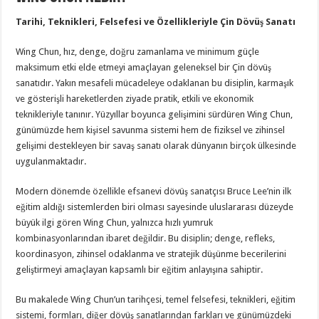
Tarihi, Teknikleri, Felsefesi ve Özellikleriyle Çin Dövüş Sanatı
Wing Chun, hız, denge, doğru zamanlama ve minimum güçle
maksimum etki elde etmeyi amaçlayan geleneksel bir Çin dövüş
sanatıdır. Yakın mesafeli mücadeleye odaklanan bu disiplin, karmaşık
ve gösterişli hareketlerden ziyade pratik, etkili ve ekonomik
teknikleriyle tanınır. Yüzyıllar boyunca gelişimini sürdüren Wing Chun,
günümüzde hem kişisel savunma sistemi hem de fiziksel ve zihinsel
gelişimi destekleyen bir savaş sanatı olarak dünyanın birçok ülkesinde
uygulanmaktadır.
Modern dönemde özellikle efsanevi dövüş sanatçısı Bruce Lee’nin ilk
eğitim aldığı sistemlerden biri olması sayesinde uluslararası düzeyde
büyük ilgi gören Wing Chun, yalnızca hızlı yumruk
kombinasyonlarından ibaret değildir. Bu disiplin; denge, refleks,
koordinasyon, zihinsel odaklanma ve stratejik düşünme becerilerini
geliştirmeyi amaçlayan kapsamlı bir eğitim anlayışına sahiptir.
Bu makalede Wing Chun’un tarihçesi, temel felsefesi, teknikleri, eğitim
sistemi, formları, diğer dövüş sanatlarından farkları ve günümüzdeki