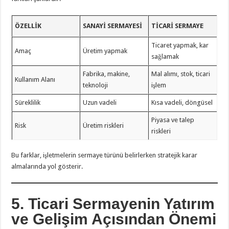
ÖZELLIK
SANAYI SERMAYESI
TICARI SERMAYE
Ticaret yapmak, kar
Amaç
Üretim yapmak
sağlamak
Fabrika, makine,
Mal alımı, stok, ticari
Kullanım Alanı
teknoloji
işlem
Süreklilik
Uzun vadeli
Kısa vadeli, döngüsel
Piyasa ve talep
Risk
Üretim riskleri
riskleri
Bu farklar, işletmelerin sermaye türünü belirlerken stratejik karar
almalarında yol gösterir.
5. Ticari Sermayenin Yatırım
ve Gelişim Açısından Önemi