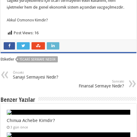
sağlıklı yürüyebilmesi için ticari sermayenin etkin kullanımı, hem
işletmeler hem de genel ekonomik sistem açısından vazgeçilmezdir.
Alıkul Osmonov Kimdir?
Post Views:
16
Etiketler
TICARI SERMAYE NEDIR
Önceki
Sanayi Sermayesi Nedir?
Sonraki
Finansal Sermaye Nedir?
Benzer Yazılar
Chinua Achebe Kimdir?
3 gün önce