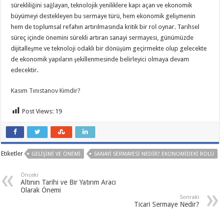
sürekliliğini sağlayan, teknolojik yeniliklere kapı açan ve ekonomik
büyümeyi destekleyen bu sermaye türü, hem ekonomik gelişmenin
hem de toplumsal refahın artırılmasında kritik bir rol oynar. Tarihsel
süreç içinde önemini sürekli artıran sanayi sermayesi, günümüzde
dijitalleşme ve teknoloji odaklı bir dönüşüm geçirmekte olup gelecekte
de ekonomik yapıların şekillenmesinde belirleyici olmaya devam
edecektir.
Kasım Tınıstanov Kimdir?
Post Views:
19
Etiketler
GELIŞIMI VE ÖNEMI
SANAYI SERMAYESI NEDIR? EKONOMIDEKI ROLÜ
Önceki
Altının Tarihi ve Bir Yatırım Aracı
Olarak Önemi
Sonraki
Ticari Sermaye Nedir?