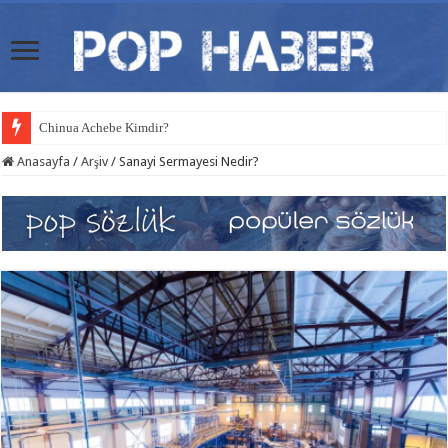
Chinua Achebe Kimdir?
Anasayfa
/
Arşiv
/
Sanayi Sermayesi Nedir?