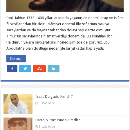
İbni Haldun 1332-1406 yılları arasında yaşamış en önemli arap ve İslâm
filozoflarından birisidir. İslâmiyet dönemi filozoflarının başı ya
saraylardan ya da bağnaz tabandan dolayı hep dertte olmuştur.
Timur’un saraylarında hizmet verdiği dönem de, Bu sıkıntıları İbni
Haldun’un yaşam biyografisini incelediğimizde de görürüz. Ebu
Abdullah’la olan dostluğu nedeniyle bir yıl kadar hapis yattı.
Devamı..
Issac Delgado Kimdir?
8 saat önce
Bartolo Portuondo Kimdir?
8 saat önce