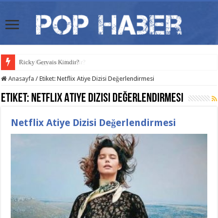
Craig Higginson Kimdir?
Ricky Gervais Kimdir?
Anasayfa
/
Etiket:
Netflix Atiye Dizisi Değerlendirmesi
Etiket:
Netflix Atiye Dizisi Değerlendirmesi
Netflix Atiye Dizisi Değerlendirmesi