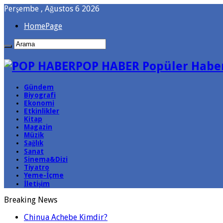
Perşembe , Ağustos 6 2026
HomePage
POP HABER Popüler Haber
Gündem
Biyografi
Ekonomi
Etkinlikler
Kitap
Magazin
Müzik
Sağlık
Sanat
Sinema&Dizi
Tiyatro
Yeme-İçme
İletişim
Breaking News
Chinua Achebe Kimdir?