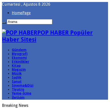
Cumartesi , Ağustos 8 2026
HomePage
POP HABER Popüler
Haber Sitesi
Gündem
Biyografi
Ekonomi
Etkinlikler
Kitap
Magazin
Müzik
Sağlık
Sanat
Sinema&Dizi
Tiyatro
Yeme-İçme
İletişim
Breaking News