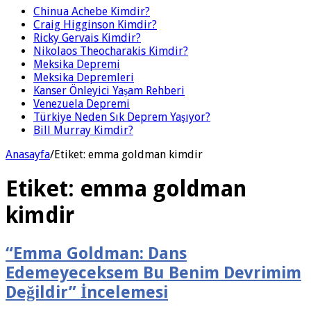
Chinua Achebe Kimdir?
Craig Higginson Kimdir?
Ricky Gervais Kimdir?
Nikolaos Theocharakis Kimdir?
Meksika Depremi
Meksika Depremleri
Kanser Önleyici Yaşam Rehberi
Venezuela Depremi
Türkiye Neden Sık Deprem Yaşıyor?
Bill Murray Kimdir?
Anasayfa
/
Etiket:
emma goldman kimdir
Etiket:
emma goldman
kimdir
“Emma Goldman: Dans
Edemeyeceksem Bu Benim Devrimim
Değildir” İncelemesi