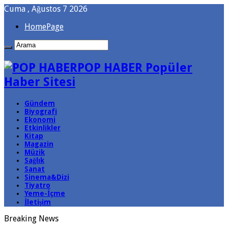
Cuma , Ağustos 7 2026
HomePage
POP HABER Popüler
Haber Sitesi
Gündem
Biyografi
Ekonomi
Etkinlikler
Kitap
Magazin
Müzik
Sağlık
Sanat
Sinema&Dizi
Tiyatro
Yeme-İçme
İletişim
Breaking News