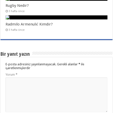
Rugby Nedir?
3 hafta önce
Radmilo Armenulić Kimdir?
3 hafta önce
Bir yanıt yazın
E-posta adresiniz yayınlanmayacak.
Gerekli alanlar
*
ile
işaretlenmişlerdir
Yorum
*