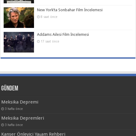
New York’ta Sonbahar Film İncelemesi
8 saat önce
Addams Ailesi Film İncelemesi
17 saat önce
Gündem
Meksika Depremi
3 hafta önce
Meksika Depremleri
3 hafta önce
Kanser Önleyici Yaşam Rehberi