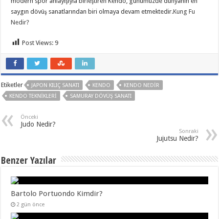
modern spor anlayışıyla birleştiren Kendo, günümüzde dünyanın en
saygın dövüş sanatlarından biri olmaya devam etmektedir.
Kung Fu
Nedir?
Post Views:
9
Etiketler
JAPON KILIÇ SANATI
KENDO
KENDO NEDIR
KENDO TEKNIKLERI
SAMURAY DÖVÜŞ SANATI
Önceki
Judo Nedir?
Sonraki
Jujutsu Nedir?
Benzer Yazılar
Bartolo Portuondo Kimdir?
2 gün önce