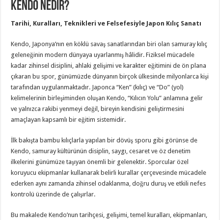
Kendo Nedir?
Tarihi, Kuralları, Teknikleri ve Felsefesiyle Japon Kılıç Sanatı
Kendo, Japonya’nın en köklü savaş sanatlarından biri olan samuray kılıç
geleneğinin modern dünyaya uyarlanmış hâlidir. Fiziksel mücadele
kadar zihinsel disiplini, ahlaki gelişimi ve karakter eğitimini de ön plana
çıkaran bu spor, günümüzde dünyanın birçok ülkesinde milyonlarca kişi
tarafından uygulanmaktadır. Japonca “Ken” (kılıç) ve “Do” (yol)
kelimelerinin birleşiminden oluşan Kendo, “Kılıcın Yolu” anlamına gelir
ve yalnızca rakibi yenmeyi değil, bireyin kendisini geliştirmesini
amaçlayan kapsamlı bir eğitim sistemidir.
İlk bakışta bambu kılıçlarla yapılan bir dövüş sporu gibi görünse de
Kendo, samuray kültürünün disiplin, saygı, cesaret ve öz denetim
ilkelerini günümüze taşıyan önemli bir gelenektir. Sporcular özel
koruyucu ekipmanlar kullanarak belirli kurallar çerçevesinde mücadele
ederken aynı zamanda zihinsel odaklanma, doğru duruş ve etkili nefes
kontrolü üzerinde de çalışırlar.
Bu makalede Kendo’nun tarihçesi, gelişimi, temel kuralları, ekipmanları,