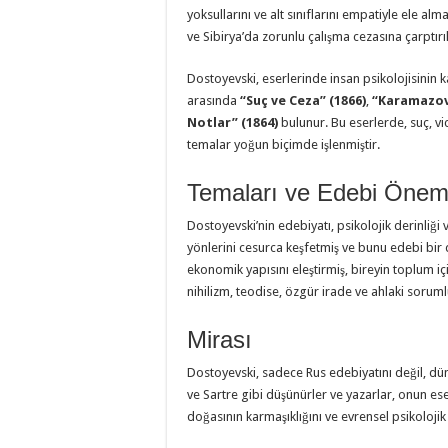
yoksullarını ve alt sınıflarını empatiyle ele alm
ve Sibirya’da zorunlu çalışma cezasına çarptırıl
Dostoyevski, eserlerinde insan psikolojisinin ka
arasında
“Suç ve Ceza” (1866)
,
“Karamazov 
Notlar” (1864)
bulunur. Bu eserlerde, suç, vic
temalar yoğun biçimde işlenmiştir.
Temaları ve Edebi Önem
Dostoyevski’nin edebiyatı, psikolojik derinliği
yönlerini cesurca keşfetmiş ve bunu edebi bir
ekonomik yapısını eleştirmiş, bireyin toplum içind
nihilizm, teodise, özgür irade ve ahlaki sorumlu
Mirası
Dostoyevski, sadece Rus edebiyatını değil, dün
ve Sartre gibi düşünürler ve yazarlar, onun es
doğasının karmaşıklığını ve evrensel psikolojik