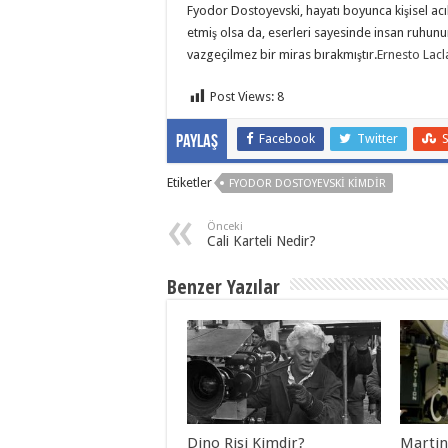
Fyodor Dostoyevski, hayatı boyunca kişisel ac
etmiş olsa da, eserleri sayesinde insan ruhunun
vazgeçilmez bir miras bırakmıştır.
Ernesto Lacl
Post Views:
8
Facebook
Twitter
Paylaş
Etiketler
FYODOR DOSTOYEVSKI KIMDIR
Önceki
Cali Karteli Nedir?
Benzer Yazılar
Dino Risi Kimdir?
Martin