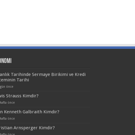
onomi
anlık Tarihinde Sermaye Birikimi ve Kredi
teminin Tarihi
 gün önce
is Strauss Kimdir?
hafta önce
n Kenneth Galbraith Kimdir?
hafta önce
istian Arnsperger Kimdir?
hafta önce