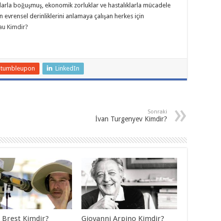
ılarla boğuşmuş, ekonomik zorluklar ve hastalıklarla mücadele
 evrensel derinliklerini anlamaya çalışan herkes için
au Kimdir?
Stumbleupon
LinkedIn
Sonraki
İvan Turgenyev Kimdir?
 Brest Kimdir?
Giovanni Arpino Kimdir?