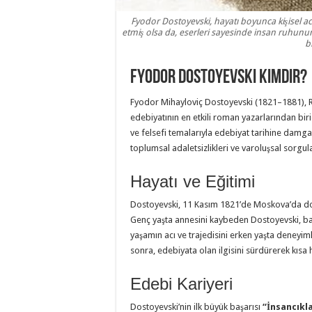
Fyodor Dostoyevski, hayatı boyunca kişisel a
etmiş olsa da, eserleri sayesinde insan ruhunun
b
Fyodor Dostoyevski Kimdir?
Fyodor Mihayloviç Dostoyevski (1821–1881), R
edebiyatının en etkili roman yazarlarından biridi
ve felsefi temalarıyla edebiyat tarihine damgası
toplumsal adaletsizlikleri ve varoluşsal sorgula
Hayatı ve Eğitimi
Dostoyevski, 11 Kasım 1821’de Moskova’da do
Genç yaşta annesini kaybeden Dostoyevski, bab
yaşamın acı ve trajedisini erken yaşta deneyi
sonra, edebiyata olan ilgisini sürdürerek kısa
Edebi Kariyeri
Dostoyevski’nin ilk büyük başarısı
“İnsancıkla