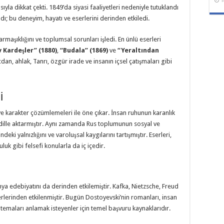
1
asıyla dikkat çekti. 1849’da siyasi faaliyetleri nedeniyle tutuklandı
dı; bu deneyim, hayatı ve eserlerini derinden etkiledi.
rmaşıklığını ve toplumsal sorunları işledi. En ünlü eserleri
Kardeşler” (1880)
,
“Budala” (1869)
ve
“Yeraltından
dan, ahlak, Tanrı, özgür irade ve insanın içsel çatışmaları gibi
i
 ve karakter çözümlemeleri ile öne çıkar. İnsan ruhunun karanlık
 dille aktarmıştır. Aynı zamanda Rus toplumunun sosyal ve
eki yalnızlığını ve varoluşsal kaygılarını tartışmıştır. Eserleri,
luk gibi felsefi konularla da iç içedir.
ya edebiyatını da derinden etkilemiştir. Kafka, Nietzsche, Freud
erlerinden etkilenmiştir. Bugün Dostoyevski’nin romanları, insan
 temaları anlamak isteyenler için temel başvuru kaynaklarıdır.