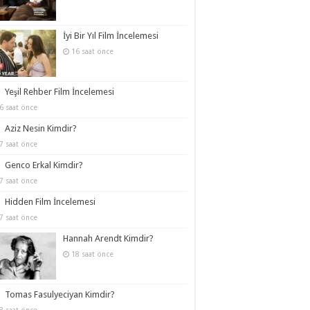
İyi Bir Yıl Film İncelemesi
16 saat önce
Yeşil Rehber Film İncelemesi
6 saat önce
Aziz Nesin Kimdir?
7 saat önce
Genco Erkal Kimdir?
7 saat önce
Hidden Film İncelemesi
7 saat önce
Hannah Arendt Kimdir?
18 saat önce
Tomas Fasulyeciyan Kimdir?