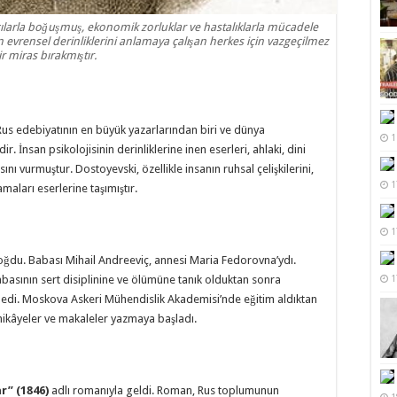
cılarla boğuşmuş, ekonomik zorluklar ve hastalıklarla mücadele
 evrensel derinliklerini anlamaya çalışan herkes için vazgeçilmez
ir miras bırakmıştır.
us edebiyatının en büyük yazarlarından biri ve dünya
1
r. İnsan psikolojisinin derinliklerine inen eserleri, ahlaki, dini
nı vurmuştur. Dostoyevski, özellikle insanın ruhsal çelişkilerini,
1
maları eserlerine taşımıştır.
1
ğdu. Babası Mihail Andreeviç, annesi Maria Fedorovna’ydı.
1
asının sert disiplinine ve ölümüne tanık olduktan sonra
mledi. Moskova Askeri Mühendislik Akademisi’nde eğitim aldıktan
 hikâyeler ve makaleler yazmaya başladı.
r” (1846)
adlı romanıyla geldi. Roman, Rus toplumunun