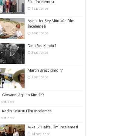
Film İncelemesi
1 saat önce
Aşkta Her Şey Mümkün Film
İncelemesi
2 saat önce
Dino Risi Kimdir?
2 saat önce
Martin Brest Kimdir?
3 saat önce
Giovanni Arpino Kimdir?
 saat önce
Kadın Kokusu Film İncelemesi
 saat önce
Aşka İki Hafta Film İncelemesi
14 saat önce