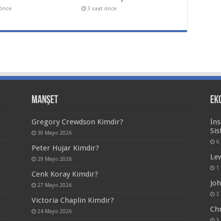
 önce
3 saat önce
Manşet
Ek
Gregory Crewdson Kimdir?
İns
Sis
30 Mayıs 2026
6
Peter Hujar Kimdir?
Lew
29 Mayıs 2026
1 
Cenk Koray Kimdir?
Joh
27 Mayıs 2026
3 
Victoria Chaplin Kimdir?
Chr
24 Mayıs 2026
3 