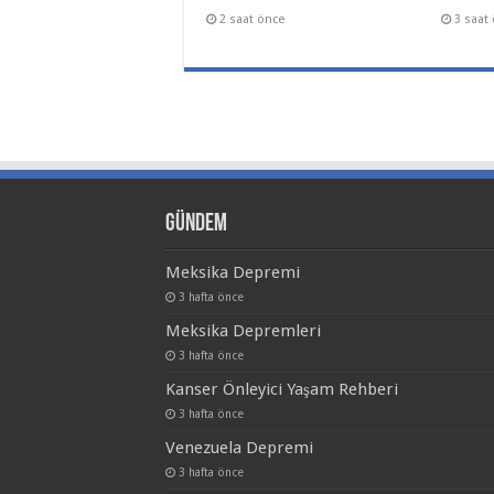
2 saat önce
3 saat
Gündem
Meksika Depremi
3 hafta önce
Meksika Depremleri
3 hafta önce
Kanser Önleyici Yaşam Rehberi
3 hafta önce
Venezuela Depremi
3 hafta önce