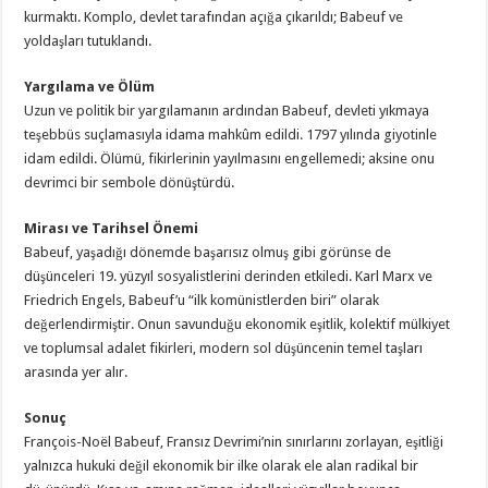
kurmaktı. Komplo, devlet tarafından açığa çıkarıldı; Babeuf ve
yoldaşları tutuklandı.
Yargılama ve Ölüm
Uzun ve politik bir yargılamanın ardından Babeuf, devleti yıkmaya
teşebbüs suçlamasıyla idama mahkûm edildi. 1797 yılında giyotinle
idam edildi. Ölümü, fikirlerinin yayılmasını engellemedi; aksine onu
devrimci bir sembole dönüştürdü.
Mirası ve Tarihsel Önemi
Babeuf, yaşadığı dönemde başarısız olmuş gibi görünse de
düşünceleri 19. yüzyıl sosyalistlerini derinden etkiledi. Karl Marx ve
Friedrich Engels, Babeuf’u “ilk komünistlerden biri” olarak
değerlendirmiştir. Onun savunduğu ekonomik eşitlik, kolektif mülkiyet
ve toplumsal adalet fikirleri, modern sol düşüncenin temel taşları
arasında yer alır.
Sonuç
François-Noël Babeuf, Fransız Devrimi’nin sınırlarını zorlayan, eşitliği
yalnızca hukuki değil ekonomik bir ilke olarak ele alan radikal bir