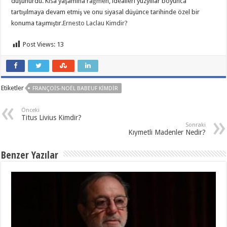
düşünürdü. Kısa yaşamına rağmen, idealleri yüzyıllar boyunca
tartışılmaya devam etmiş ve onu siyasal düşünce tarihinde özel bir
konuma taşımıştır.
Ernesto Laclau Kimdir?
Post Views:
13
Etiketler
FRANÇOIS-NOËL BABEUF KIMDIR
Önceki
Titus Livius Kimdir?
Sonraki
Kıymetli Madenler Nedir?
Benzer Yazılar