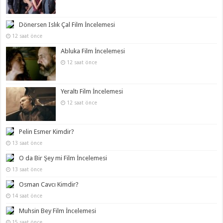
Dönersen Islık Çal Film İncelemesi
12 saat önce
Abluka Film İncelemesi
12 saat önce
Yeraltı Film İncelemesi
12 saat önce
Pelin Esmer Kimdir?
13 saat önce
O da Bir Şey mi Film İncelemesi
13 saat önce
Osman Cavcı Kimdir?
14 saat önce
Muhsin Bey Film İncelemesi
15 saat önce