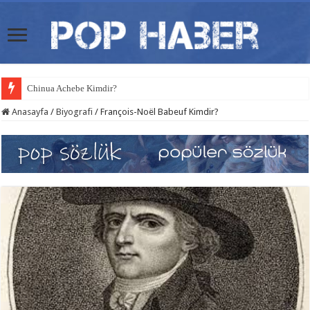
Chinua Achebe Kimdir?
Anasayfa
/
Biyografi
/
François-Noël Babeuf Kimdir?