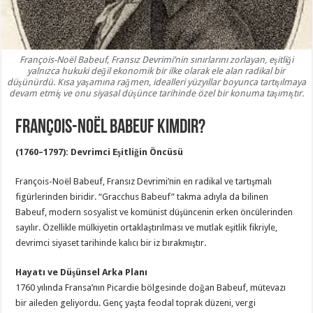
François-Noël Babeuf, Fransız Devrimi’nin sınırlarını zorlayan, eşitliği
yalnızca hukuki değil ekonomik bir ilke olarak ele alan radikal bir
düşünürdü. Kısa yaşamına rağmen, idealleri yüzyıllar boyunca tartışılmaya
devam etmiş ve onu siyasal düşünce tarihinde özel bir konuma taşımıştır.
François-Noël Babeuf Kimdir?
(1760–1797): Devrimci Eşitliğin Öncüsü
François-Noël Babeuf, Fransız Devrimi’nin en radikal ve tartışmalı
figürlerinden biridir. “Gracchus Babeuf” takma adıyla da bilinen
Babeuf, modern sosyalist ve komünist düşüncenin erken öncülerinden
sayılır. Özellikle mülkiyetin ortaklaştırılması ve mutlak eşitlik fikriyle,
devrimci siyaset tarihinde kalıcı bir iz bırakmıştır.
Hayatı ve Düşünsel Arka Planı
1760 yılında Fransa’nın Picardie bölgesinde doğan Babeuf, mütevazı
bir aileden geliyordu. Genç yaşta feodal toprak düzeni, vergi