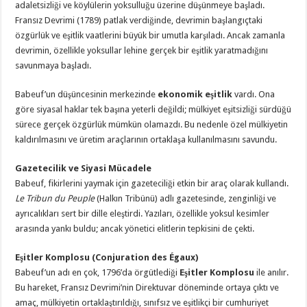
adaletsizliği ve köylülerin yoksulluğu üzerine düşünmeye başladı.
Fransız Devrimi (1789) patlak verdiğinde, devrimin başlangıçtaki
özgürlük ve eşitlik vaatlerini büyük bir umutla karşıladı. Ancak zamanla
devrimin, özellikle yoksullar lehine gerçek bir eşitlik yaratmadığını
savunmaya başladı.
Babeuf’un düşüncesinin merkezinde
ekonomik eşitlik
vardı. Ona
göre siyasal haklar tek başına yeterli değildi; mülkiyet eşitsizliği sürdüğü
sürece gerçek özgürlük mümkün olamazdı. Bu nedenle özel mülkiyetin
kaldırılmasını ve üretim araçlarının ortaklaşa kullanılmasını savundu.
Gazetecilik ve Siyasi Mücadele
Babeuf, fikirlerini yaymak için gazeteciliği etkin bir araç olarak kullandı.
Le Tribun du Peuple
(Halkın Tribünü) adlı gazetesinde, zenginliği ve
ayrıcalıkları sert bir dille eleştirdi. Yazıları, özellikle yoksul kesimler
arasında yankı buldu; ancak yönetici elitlerin tepkisini de çekti.
Eşitler Komplosu (Conjuration des Égaux)
Babeuf’un adı en çok, 1796’da örgütlediği
Eşitler Komplosu
ile anılır.
Bu hareket, Fransız Devrimi’nin Direktuvar döneminde ortaya çıktı ve
amaç, mülkiyetin ortaklaştırıldığı, sınıfsız ve eşitlikçi bir cumhuriyet