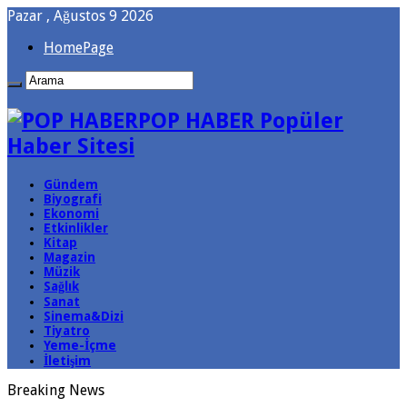
Pazar , Ağustos 9 2026
HomePage
POP HABER Popüler
Haber Sitesi
Gündem
Biyografi
Ekonomi
Etkinlikler
Kitap
Magazin
Müzik
Sağlık
Sanat
Sinema&Dizi
Tiyatro
Yeme-İçme
İletişim
Breaking News