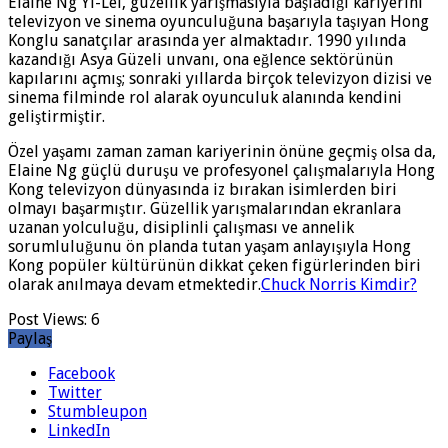
Elaine Ng Yi-Lei, güzellik yarışmasıyla başladığı kariyerini
televizyon ve sinema oyunculuğuna başarıyla taşıyan Hong
Konglu sanatçılar arasında yer almaktadır. 1990 yılında
kazandığı Asya Güzeli unvanı, ona eğlence sektörünün
kapılarını açmış; sonraki yıllarda birçok televizyon dizisi ve
sinema filminde rol alarak oyunculuk alanında kendini
geliştirmiştir.
Özel yaşamı zaman zaman kariyerinin önüne geçmiş olsa da,
Elaine Ng güçlü duruşu ve profesyonel çalışmalarıyla Hong
Kong televizyon dünyasında iz bırakan isimlerden biri
olmayı başarmıştır. Güzellik yarışmalarından ekranlara
uzanan yolculuğu, disiplinli çalışması ve annelik
sorumluluğunu ön planda tutan yaşam anlayışıyla Hong
Kong popüler kültürünün dikkat çeken figürlerinden biri
olarak anılmaya devam etmektedir.
Chuck Norris Kimdir?
Post Views:
6
Paylaş
Facebook
Twitter
Stumbleupon
LinkedIn