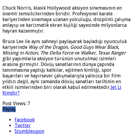
Chuck Norris, klasik Hollywood aksiyon sinemasının en
önemli temsilcilerinden biridir. Profesyonel karate
kariyerinden sinemaya uzanan yolculuğu, disiplinli çalışma
anlayışı ve karizmatik ekran kişiliği sayesinde milyonlarca
hayran kazanmıştır.
Bruce Lee ile aynı sahneyi paylaşarak başladığı oyunculuk
kariyerinde
Way of the Dragon
,
Good Guys Wear Black
,
Missing in Action
,
The Delta Force
ve
Walker, Texas Ranger
gibi yapımlarla aksiyon türünün unutulmaz isimleri
arasına girmiştir. Dövüş sanatlarının dünya çapında
tanınmasına yaptığı katkılar, eğitmen kimliği, spor
başarıları ve hayırsever çalışmalarıyla yalnızca bir film
yıldızı değil, aynı zamanda dövüş sanatları tarihinin en
etkili isimlerinden biri olarak kabul edilmektedir.
Jet Li
Kimdir?
Post Views:
7
Paylaş
Facebook
Twitter
Stumbleupon