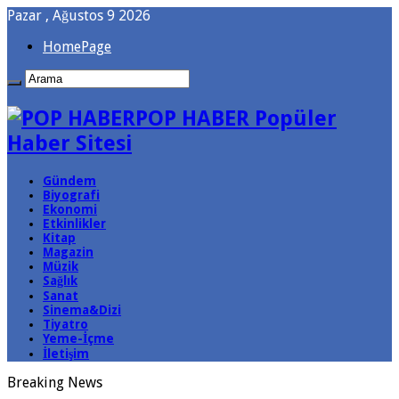
Pazar , Ağustos 9 2026
HomePage
POP HABER Popüler
Haber Sitesi
Gündem
Biyografi
Ekonomi
Etkinlikler
Kitap
Magazin
Müzik
Sağlık
Sanat
Sinema&Dizi
Tiyatro
Yeme-İçme
İletişim
Breaking News