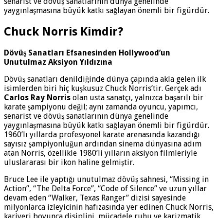
senarist ve dövüş sanatlarının dünya genelinde
yaygınlaşmasına büyük katkı sağlayan önemli bir figürdür.
Chuck Norris Kimdir?
Dövüş Sanatları Efsanesinden Hollywood’un
Unutulmaz Aksiyon Yıldızına
Dövüş sanatları denildiğinde dünya çapında akla gelen ilk
isimlerden biri hiç kuşkusuz Chuck Norris’tir. Gerçek adı
Carlos Ray Norris
olan usta sanatçı, yalnızca başarılı bir
karate şampiyonu değil; aynı zamanda oyuncu, yapımcı,
senarist ve dövüş sanatlarının dünya genelinde
yaygınlaşmasına büyük katkı sağlayan önemli bir figürdür.
1960’lı yıllarda profesyonel karate arenasında kazandığı
sayısız şampiyonluğun ardından sinema dünyasına adım
atan Norris, özellikle 1980’li yılların aksiyon filmleriyle
uluslararası bir ikon haline gelmiştir.
Bruce Lee ile yaptığı unutulmaz dövüş sahnesi, “Missing in
Action”, “The Delta Force”, “Code of Silence” ve uzun yıllar
devam eden “Walker, Texas Ranger” dizisi sayesinde
milyonlarca izleyicinin hafızasında yer edinen Chuck Norris,
kariyeri boyunca disiplini, mücadele ruhu ve karizmatik