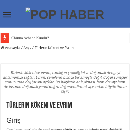
Chinua Achebe Kimdir?
Craig Higginson Kimdir?
Anasayfa
/
Arşiv
/
Türlerin Kökeni ve Evrim
Ricky Gervais Kimdir?
Nikolaos Theocharakis Kimdir?
Türlerin kökeni ve evrim, canlılığın çeşitliliğini ve doğadaki dengeyi
Meksika Depremi
anlamamızı sağlar. Evrim, canlıların bilinçli bir amaçla değil, doğal süreçler
sonucunda değiştiğini açıklar. Bu bilgilerin anlaşılması, hem doğayı hem
Meksika Depremleri
de insanın doğadaki yerini doğru değerlendirmek açısından büyük önem
taşır.
Kanser Önleyici Yaşam Rehberi
Venezuela Depremi
Türlerin Kökeni ve Evrim
Türkiye Neden Sık Deprem Yaşıyor?
Giriş
Bill Murray Kimdir?
Canlıların yeryüzünde nasıl ortaya çıktığı ve zaman içinde nasıl değiştiği,