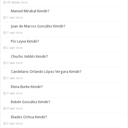
39 dakika önce
Manuel Mirabal Kimdir?
1 saat önce
Juan de Marcos González Kimdir?
1 saat önce
Pío Leyva Kimdir?
2 saat önce
Chucho Valdés Kimdir?
3 saat önce
Candelario Orlando López Vergara Kimdir?
3 saat önce
Elena Burke Kimdir?
3 saat önce
Rubén González Kimdir?
4 saat önce
Eliades Ochoa Kimdir?
5 saat önce