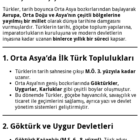
Türkler, tarih boyunca Orta Asya bozkırlarından başlayarak
Avrupa, Orta Doğu ve Asya’nın çeşitli bölgelerine
yayılmış bir millet
olarak dünya tarihine damgasını
vurmuşlardır. Türklerin tarihi, göçebe toplum yapılarına,
imparatorlukların kuruluşuna ve modern devletlerin
inşasına kadar uzanan
binlerce yıllık bir süreci
kapsar.
1. Orta Asya’da İlk Türk Toplulukları
Türklerin tarih sahnesine çıkışı
M.Ö. 3. yüzyıla kadar
uzanır.
Orta Asya’nın geniş bozkırlarında
Göktürkler,
Uygurlar, Karluklar
gibi çeşitli boylar oluşmuştur.
Bu dönemde Türkler, göçebe hayvancılık, savaşçılık ve
ticaret ile geçimlerini sağlamış, ayrıca yazı ve devlet
yönetim sistemleri geliştirmiştir.
2. Göktürk ve Uygur Devletleri
Göktürk Kağanlığı (M.S. 6.–8. yüzyıl)
, Türk adını