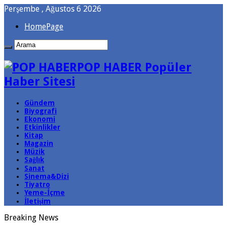
Perşembe , Ağustos 6 2026
HomePage
POP HABER Popüler
Haber Sitesi
Gündem
Biyografi
Ekonomi
Etkinlikler
Kitap
Magazin
Müzik
Sağlık
Sanat
Sinema&Dizi
Tiyatro
Yeme-İçme
İletişim
Breaking News