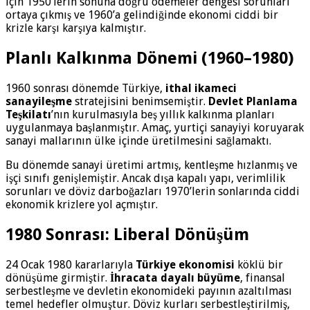
için 1950’lerin sonuna doğru ödemeler dengesi sorunları
ortaya çıkmış ve 1960’a gelindiğinde ekonomi ciddi bir
krizle karşı karşıya kalmıştır.
Planlı Kalkınma Dönemi (1960–1980)
1960 sonrası dönemde Türkiye,
ithal ikameci
sanayileşme
stratejisini benimsemiştir.
Devlet Planlama
Teşkilatı
’nın kurulmasıyla beş yıllık kalkınma planları
uygulanmaya başlanmıştır. Amaç, yurtiçi sanayiyi koruyarak
sanayi mallarının ülke içinde üretilmesini sağlamaktı.
Bu dönemde sanayi üretimi artmış, kentleşme hızlanmış ve
işçi sınıfı genişlemiştir. Ancak dışa kapalı yapı, verimlilik
sorunları ve döviz darboğazları 1970’lerin sonlarında ciddi
ekonomik krizlere yol açmıştır.
1980 Sonrası: Liberal Dönüşüm
24 Ocak 1980 kararlarıyla
Türkiye ekonomisi
köklü bir
dönüşüme girmiştir.
İhracata dayalı büyüme
, finansal
serbestleşme ve devletin ekonomideki payının azaltılması
temel hedefler olmuştur. Döviz kurları serbestleştirilmiş,