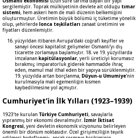
Osmanlı ekonomisi
uzun süre tarıma dayalı bir yapı
sergilemiştir. Toprak mülkiyetinin devlete ait olduğu
tımar
sistemi
, hem askeri hem de mali düzenin belkemiğini
oluşturmuştur. Üretimin büyük bölümü iç tüketime yönelik
olup, şehirlerde
lonca teşkilatları
zanaat üretimini ve
fiyatları düzenlemiştir.
yüzyıldan itibaren Avrupa’daki coğrafi keşifler ve
sanayi öncesi kapitalist gelişmeler Osmanlı’yı dış
ticarette zorlamaya başlamıştır. 18. ve 19. yüzyıllarda
imzalanan
kapitülasyonlar
, yerli üreticiyi korumasız
bırakmış; imparatorluk giderek hammadde ihraç
eden, mamul mal ithal eden bir yapıya sürüklenmiştir.
19. yüzyılda artan borçlanma,
Düyun-u Umumiye
’nin
kurulmasıyla mali egemenliğin kısmen
kaybedilmesine yol açmıştır.
Cumhuriyet’in İlk Yılları (1923–1939)
1923’te kurulan
Türkiye Cumhuriyeti
, savaşlarla
yıpranmış bir ekonomi devralmıştır.
İzmir İktisat
Kongresi
, yeni devletin ekonomik vizyonunu belirleyen
önemli bir dönüm noktasıdır. Özel girişimciliğin teşvik
edilmesi hedeflenmiş, ancak sermaye birikiminin