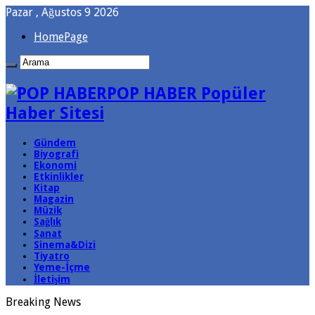
Pazar , Ağustos 9 2026
HomePage
POP HABER Popüler
Haber Sitesi
Gündem
Biyografi
Ekonomi
Etkinlikler
Kitap
Magazin
Müzik
Sağlık
Sanat
Sinema&Dizi
Tiyatro
Yeme-İçme
İletişim
Breaking News