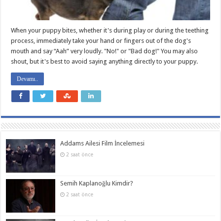
When your puppy bites, whether it's during play or during the teething
process, immediately take your hand or fingers out of the dog's
mouth and say “Aah” very loudly. "No!" or "Bad dog!" You may also
shout, but it's best to avoid saying anything directly to your puppy.
Devamı..
Addams Ailesi Film İncelemesi
2 saat önce
Semih Kaplanoğlu Kimdir?
2 saat önce