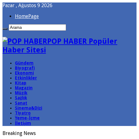
Pazar , Ağustos 9 2026
HomePage
POP HABER Popüler
Haber Sitesi
Gündem
Biyografi
Ekonomi
Etkinlikler
Kitap
Magazin
Müzik
Sağlık
Sanat
Sinema&Dizi
Tiyatro
Yeme-İçme
İletişim
Breaking News