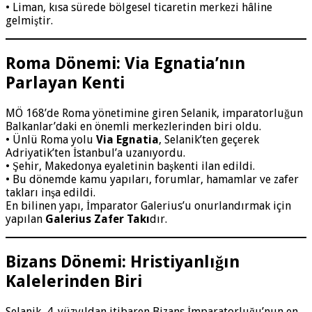
• Liman, kısa sürede bölgesel ticaretin merkezi hâline
gelmiştir.
Roma Dönemi: Via Egnatia’nın
Parlayan Kenti
MÖ 168’de Roma yönetimine giren Selanik, imparatorluğun
Balkanlar’daki en önemli merkezlerinden biri oldu.
• Ünlü Roma yolu
Via Egnatia
, Selanik’ten geçerek
Adriyatik’ten İstanbul’a uzanıyordu.
• Şehir, Makedonya eyaletinin başkenti ilan edildi.
• Bu dönemde kamu yapıları, forumlar, hamamlar ve zafer
takları inşa edildi.
En bilinen yapı, İmparator Galerius’u onurlandırmak için
yapılan
Galerius Zafer Takı
dır.
Bizans Dönemi: Hristiyanlığın
Kalelerinden Biri
Selanik, 4. yüzyıldan itibaren Bizans İmparatorluğu’nun en