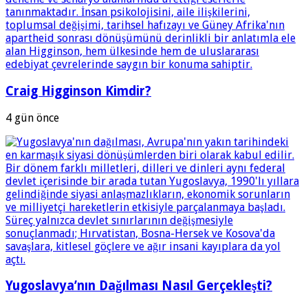
Craig Higginson Kimdir?
4 gün önce
Yugoslavya’nın Dağılması Nasıl Gerçekleşti?