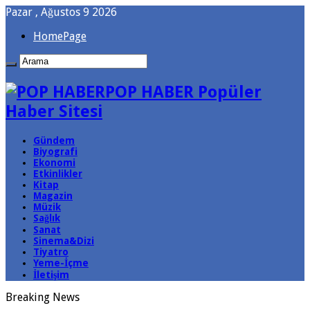
Pazar , Ağustos 9 2026
HomePage
POP HABER Popüler
Haber Sitesi
Gündem
Biyografi
Ekonomi
Etkinlikler
Kitap
Magazin
Müzik
Sağlık
Sanat
Sinema&Dizi
Tiyatro
Yeme-İçme
İletişim
Breaking News