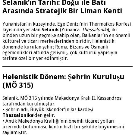
Selanik’in Tarihi: Doğu ile Batı
Arasında Stratejik Bir Liman Kenti
Yunanistan’ın kuzeyinde, Ege Denizi’nin Thermaikos Körfezi
kıyısında yer alan
Selanik
(Yunanca:
Thessaloniki
), iki
binden uzun bir geçmişe sahip olan, Balkanlar’ın en önemli
kültürel ve ticari merkezlerinden biridir. Helenistik
dönemde kurulan şehir; Roma, Bizans ve Osmanlı
egemenlikleri altında gelişmiş, çok kültürlü yapısıyla
tarihte özel bir yer edinmiştir.
Helenistik Dönem: Şehrin Kuruluşu
(MÖ 315)
Selanik, MÖ 315 yılında Makedonya Kralı II. Kassandros
tarafından kurulmuştur.
• Şehrin adı, Büyük İskender’in kız kardeşi
Thessalonike
’den gelir.
• Antik Makedonya Krallığı’nın önemli ticaret yolları
üzerinde bulunması, kentin hızlı bir şekilde büyümesini
sağlamıştır.