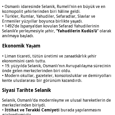
• Osmanlı idaresinde Selanik, Rumeli’nin en büyük ve en
kozmopolit şehirlerinden biri hâline geldi.
• Türkler, Rumlar, Yahudiler, Sefaradlar, Slavlar ve
Ermeniler yüzyıllar boyunca birlikte yaşadı.
• 1492’de İspanya’dan kovulan Sefarad Yahudilerinin
Selanik’e yerleşmesiyle şehir, “
Yahudilerin Kudüs’ü
” olarak
anılmaya başladı.
Ekonomik Yaşam
• Liman ticareti, tütün üretimi ve zanaatkârlık şehir
ekonomisini canlı tuttu.
• 19. yüzyılda Selanik, Osmanlı’nın Avrupalılaşma sürecinin
önde gelen merkezlerinden biri oldu.
• Modern okullar, gazeteler, konsolosluklar ve demiryolları
kente uluslararası bir görünüm kazandırdı.
Siyasi Tarihte Selanik
Selanik, Osmanlı’da modernleşme ve ulusal hareketlerin de
merkezlerinden biriydi.
•
İttihat ve Terakki Cemiyeti
burada yapılanmasını
güçlendirmiştir.