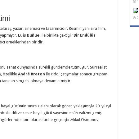
1
timi
2
tıraş, yazar, sinemacı ve tasarımcıdır. Resmin yanı sıra film,
 yapmıştır.
Luis Buñuel
ile birlikte çektiği
“Bir Endülüs
ıcı örneklerinden biridir.
rı, onu sanat dünyasında sürekli gündemde tutmuştur. Sürrealist
, özellikle
André Breton
ile ciddi çatışmalar sonucu gruptan
en tanınan simgesi olmaya devam etmiştir.
ve hayal gücünün sınırsız alanı olarak gören yaklaşımıyla 20. yüzyıl
bolik dili ve cesur hayal gücü sayesinde sürrealizmi geniş
figürlerinden biri olarak tarihe geçmiştir.
Alıkul Osmonov