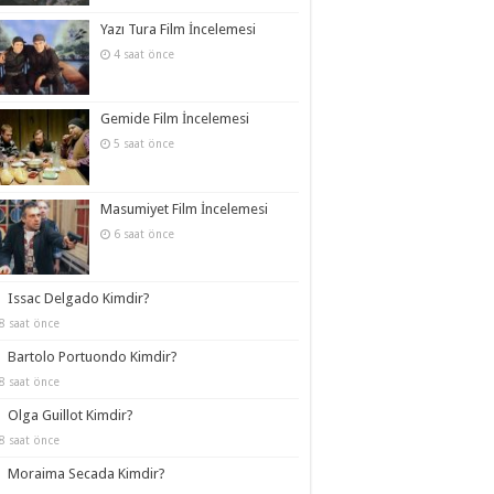
Yazı Tura Film İncelemesi
4 saat önce
Gemide Film İncelemesi
5 saat önce
Masumiyet Film İncelemesi
6 saat önce
Issac Delgado Kimdir?
8 saat önce
Bartolo Portuondo Kimdir?
8 saat önce
Olga Guillot Kimdir?
8 saat önce
Moraima Secada Kimdir?