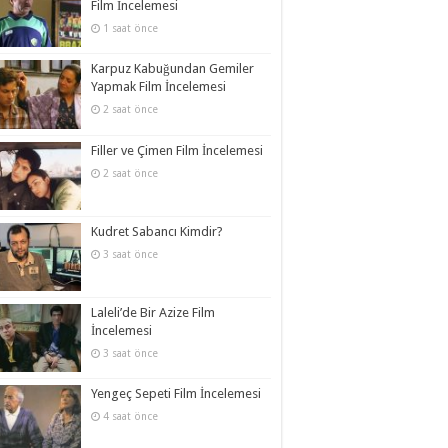
Film İncelemesi
1 saat önce
Karpuz Kabuğundan Gemiler
Yapmak Film İncelemesi
2 saat önce
Filler ve Çimen Film İncelemesi
2 saat önce
Kudret Sabancı Kimdir?
3 saat önce
Laleli’de Bir Azize Film
İncelemesi
3 saat önce
Yengeç Sepeti Film İncelemesi
4 saat önce