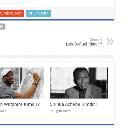
Stumbleupon
LinkedIn
IR
Sonraki
Luis Buñuel Kimdir?
n Wiltshire Kimdir?
Chinua Achebe Kimdir?
önce
2 gün önce