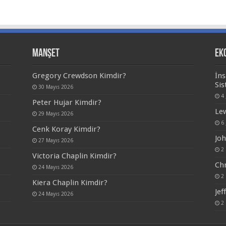
Manşet
Ek
Gregory Crewdson Kimdir?
İns
Sis
30 Mayıs 2026
4
Peter Hujar Kimdir?
Lew
29 Mayıs 2026
6
Cenk Koray Kimdir?
Joh
27 Mayıs 2026
2 
Victoria Chaplin Kimdir?
Chr
24 Mayıs 2026
2 
Kiera Chaplin Kimdir?
Jef
24 Mayıs 2026
2 