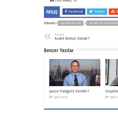
Post Views:
10
Facebook
Twitter
Paylaş
Etiketler
SALVADOR DALÍ
SALVADOR DALÍ KIMD
Önceki
André Breton Kimdir?
Benzer Yazılar
Jason Padgett Kimdir?
Stephe
1 gün önce
1 gün 