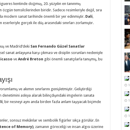
Figueres kentinde doğmuş, 20. yüzyılın en tanınmış
 özgün temsilcilerinden biridir. Sadece resimleriyle değil, sıra
a da modern sanat tarihinde önemli bir yer edinmiştir.
Dalí
,
 eserleriyle gerçek ile düş arasındaki sınırları zorlamıştır.
ymuş ve Madrid’deki
San Fernando Güzel Sanatlar
sel sanat anlayışına karşı çıkması ve disiplin sorunları nedeniyle
Picasso
ve
André Breton
gibi önemli sanatçılarla tanışmış, bu
ayışı
1
 yorumlamış ve akımın sınırlarını genişletmiştir. Geliştirdiği
klın denetimini askıya alarak bilinçdışındaki imgelerin sanata
1
lí
, bir nesneyi aynı anda birden fazla anlam taşıyacak biçimde
1
denler, sonsuz mekânlar ve sembolik figürler sıkça görülür. En
istence of Memory)
, zamanın göreceliği ve insan algısı üzerine