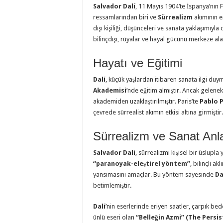
Salvador Dalí
, 11 Mayıs 1904’te İspanya’nın 
ressamlarından biri ve
Sürrealizm
akımının en
dışı kişiliği, düşünceleri ve sanata yaklaşımıyl
bilinçdışı, rüyalar ve hayal gücünü merkeze alan
Hayatı ve Eğitimi
Dalí
, küçük yaşlardan itibaren sanata ilgi du
Akademisi
’nde eğitim almıştır. Ancak gelenek
akademiden uzaklaştırılmıştır. Paris’te
Pablo 
çevrede sürrealist akımın etkisi altına girmiştir.
Sürrealizm ve Sanat Anl
Salvador Dalí
, sürrealizmi kişisel bir üslupla
“paranoyak-eleştirel yöntem”
, bilinçli a
yansımasını amaçlar. Bu yöntem sayesinde
Da
betimlemiştir.
Dalí
’nin eserlerinde eriyen saatler, çarpık be
ünlü eseri olan
“Belleğin Azmi” (The Pers