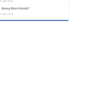
9 saat önce
Benny Moré Kimdir?
0 saat önce