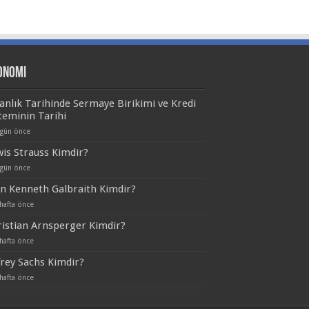
onomi
anlık Tarihinde Sermaye Birikimi ve Kredi
teminin Tarihi
 gün önce
is Strauss Kimdir?
 gün önce
n Kenneth Galbraith Kimdir?
hafta önce
istian Arnsperger Kimdir?
hafta önce
frey Sachs Kimdir?
hafta önce