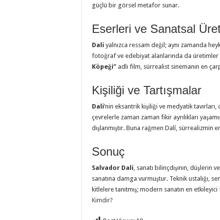
güçlü bir görsel metafor sunar.
Eserleri ve Sanatsal Üre
Dalí
yalnızca ressam değil; aynı zamanda heykel
fotoğraf ve edebiyat alanlarında da üretimler
Köpeği”
adlı film, sürrealist sinemanın en çarp
Kişiliği ve Tartışmalar
Dalí
’nin eksantrik kişiliği ve medyatik tavırla
çevrelerle zaman zaman fikir ayrılıkları yaşamış
dışlanmıştır. Buna rağmen Dalí, sürrealizmin 
Sonuç
Salvador Dalí
, sanatı bilinçdışının, düşlerin 
sanatına damga vurmuştur. Teknik ustalığı, sem
kitlelere tanıtmış; modern sanatın en etkileyici 
Kimdir?