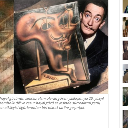
 hayal gücünün sınırsız alanı olarak gören yaklaşımıyla 20. yüzyıl
sembolik dili ve cesur hayal gücü sayesinde sürrealizmi geniş
n etkileyici figürlerinden biri olarak tarihe geçmiştir.