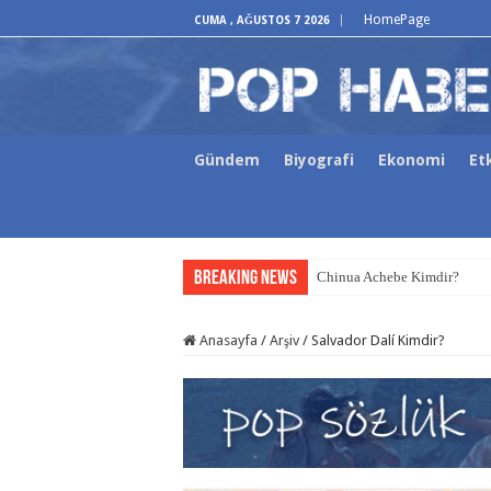
HomePage
CUMA , AĞUSTOS 7 2026
Gündem
Biyografi
Ekonomi
Etk
Breaking News
Chinua Achebe Kimdir?
Anasayfa
/
Arşiv
/
Salvador Dalí Kimdir?