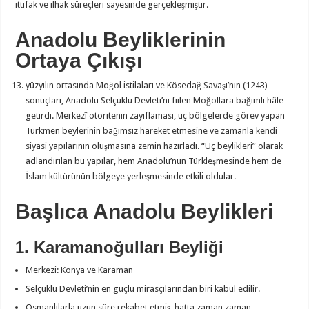
ittifak ve ilhak süreçleri sayesinde gerçekleşmiştir.
Anadolu Beyliklerinin
Ortaya Çıkışı
yüzyılın ortasında Moğol istilaları ve Kösedağ Savaşı’nın (1243)
sonuçları, Anadolu Selçuklu Devleti’ni fiilen Moğollara bağımlı hâle
getirdi. Merkezî otoritenin zayıflaması, uç bölgelerde görev yapan
Türkmen beylerinin bağımsız hareket etmesine ve zamanla kendi
siyasi yapılarının oluşmasına zemin hazırladı. “Uç beylikleri” olarak
adlandırılan bu yapılar, hem Anadolu’nun Türkleşmesinde hem de
İslam kültürünün bölgeye yerleşmesinde etkili oldular.
Başlıca Anadolu Beylikleri
1. Karamanoğulları Beyliği
Merkezi: Konya ve Karaman
Selçuklu Devleti’nin en güçlü mirasçılarından biri kabul edilir.
Osmanlılarla uzun süre rekabet etmiş, hatta zaman zaman