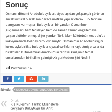
Sonuç
Osmanlı dönemi Anadolu beylikleri, siyasi açıdan çok parçalı görünen
ancak kültürel olarak son derece üretken yapılar olarak Türk tarihine
damgasını vurmuştur. Bu beylikler, bir yandan Osmanlı’nın
güçlenmesini hem tetikleyen hem de zaman zaman engellemeye
çalışan aktörler olmuş, diğer yandan Türk-İslam kültürünün Anadolu’da
kökleşmesinde belirleyici rol oynamıştır. Osmanlı’nın Anadolu birliğini
kurmasıyla birlikte bu beylikler siyasal varlıklarını kaybetmiş olsalar da
bıraktıkları kültürel miras Anadolu’nun tarihsel kimliğinin temel
unsurlarından biri hâline gelmiştir.
Kırgız Modern Şiiri Nedir?
Post Views:
14
Etiketler
OSMANLI DÖNEMI ANADOLU BEYLIKLERI
Önceki
Kız Kulesi’nin Tarihi: Efsanelerle
Gerçeğin Buluştuğu Bir Anıt