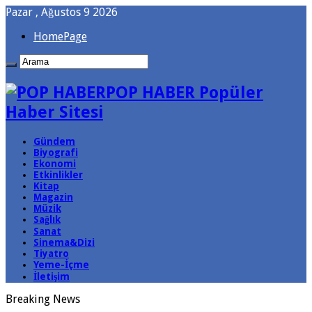
Pazar , Ağustos 9 2026
HomePage
POP HABER Popüler
Haber Sitesi
Gündem
Biyografi
Ekonomi
Etkinlikler
Kitap
Magazin
Müzik
Sağlık
Sanat
Sinema&Dizi
Tiyatro
Yeme-İçme
İletişim
Breaking News