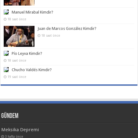
Manuel Mirabal Kimdir?
18 saat önce
Juan de Marcos González Kimdir?
18 saat önce
Pío Leyva Kimdir?
18 saat önce
Chucho Valdés Kimdir?
19 saat önce
Gündem
Meksika Depremi
3 hafta önce