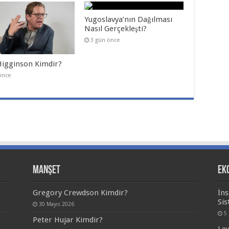
Yugoslavya’nın Dağılması
Nasıl Gerçekleşti?
3 gün önce
Higginson Kimdir?
önce
Manşet
Ek
Gregory Crewdson Kimdir?
İns
Sis
30 Mayıs 2026
5
Peter Hujar Kimdir?