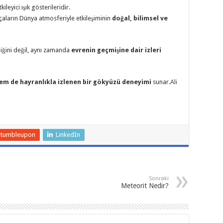
eyici ışık gösterileridir.
çaların Dünya atmosferiyle etkileşiminin
doğal, bilimsel ve
iğini değil, aynı zamanda
evrenin geçmişine dair izleri
 hem de hayranlıkla izlenen bir gökyüzü deneyimi
sunar.
Ali
Stumbleupon
LinkedIn
Sonraki
Meteorit Nedir?