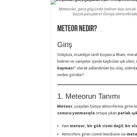
Meteorlar, gece göğünde beliren kısa ancak etk
küçük parçaların Dünya atmosferiyle 
Meteor Nedir?
Giriş
Gökyüzü, insanlığın tarih boyunca ilham, mera
beliren ve saniyeler içinde kaybolan ışık izleri
kayması”
olarak adlandırılan bu olay, aslınd
neden görülür?
1. Meteorun Tanımı
Meteor
, uzaydan Dünya atmosferine giren k
sonucu yanmasıyla
ortaya çıkan
parlak ışı
Yani
meteor, bir gök cismi değil; bir ol
Atmosfere giren cismin kendisine ise
mete