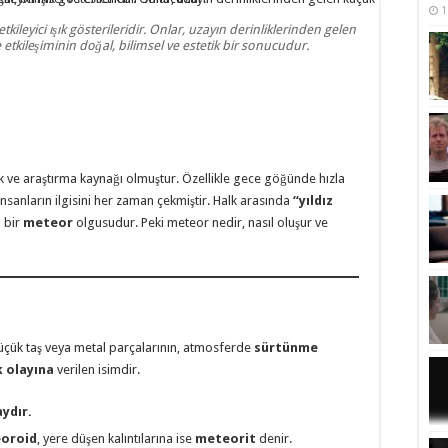
1
ileyici ışık gösterileridir. Onlar, uzayın derinliklerinden gelen
etkileşiminin doğal, bilimsel ve estetik bir sonucudur.
k ve araştırma kaynağı olmuştur. Özellikle gece göğünde hızla
, insanların ilgisini her zaman çekmiştir. Halk arasında
“yıldız
a bir
meteor
olgusudur. Peki meteor nedir, nasıl oluşur ve
üçük taş veya metal parçalarının, atmosferde
sürtünme
k olayına
verilen isimdir.
aydır.
oroid
, yere düşen kalıntılarına ise
meteorit
denir.