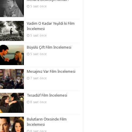
5 saat önce
Vadim O Kadar Yeşildi ki Film
İncelemesi
5 saat önce
Büyülü Çift Film İncelemesi
5 saat önce
Mesajınız Var Film İncelemesi
7 saat önce
Tesadüf Film İncelemesi
8 saat önce
Bulutların Ötesinde Film
İncelemesi
8 saat önce