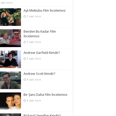
 saat önce
Aşk Mektubu Film İncelemesi
2 saat önce
Benden Bu Kadar Film
İncelemesi
3 saat önce
Andrew Garfield Kimdir?
3 saat önce
Andrew Scott Kimdir?
4 saat önce
Bir Şans Daha Film İncelemesi
4 saat önce
Richard Llewellyn Kimdir?