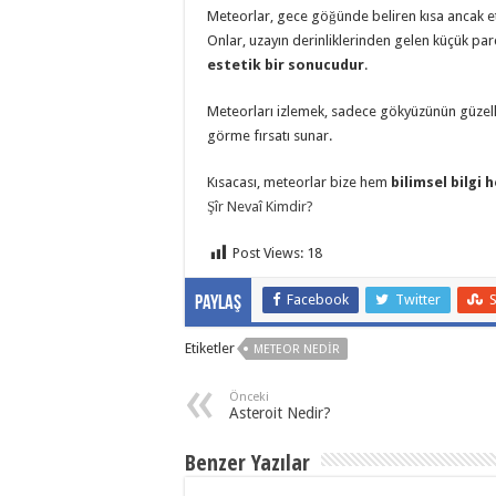
Meteorlar, gece göğünde beliren kısa ancak etkil
Onlar, uzayın derinliklerinden gelen küçük par
estetik bir sonucudur
.
Meteorları izlemek, sadece gökyüzünün güzell
görme fırsatı sunar.
Kısacası, meteorlar bize hem
bilimsel bilgi
Şîr Nevaî Kimdir?
Post Views:
18
Facebook
Twitter
Paylaş
Etiketler
METEOR NEDIR
Önceki
Asteroit Nedir?
Benzer Yazılar