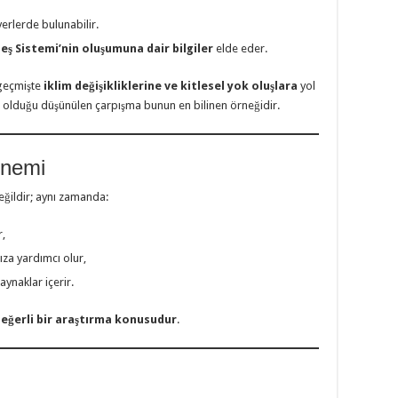
erlerde bulunabilir.
eş Sistemi’nin oluşumuna dair bilgiler
elde eder.
 geçmişte
iklim değişikliklerine ve kitlesel yok oluşlara
yol
n olduğu düşünülen çarpışma bunun en bilinen örneğidir.
Önemi
eğildir; aynı zamanda:
r,
za yardımcı olur,
aynaklar içerir.
eğerli bir araştırma konusudur
.