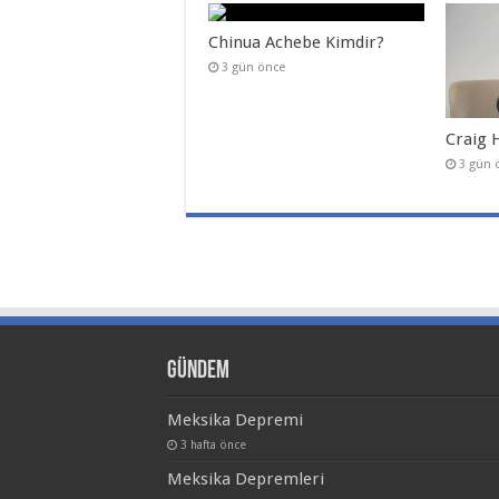
Chinua Achebe Kimdir?
3 gün önce
Craig 
3 gün 
Gündem
Meksika Depremi
3 hafta önce
Meksika Depremleri