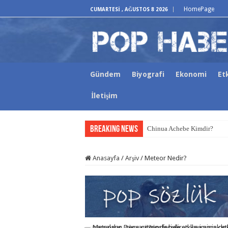
HomePage
CUMARTESI , AĞUSTOS 8 2026
Gündem
Biyografi
Ekonomi
Etk
İletişim
Breaking News
Chinua Achebe Kimdir?
Anasayfa
/
Arşiv
/
Meteor Nedir?