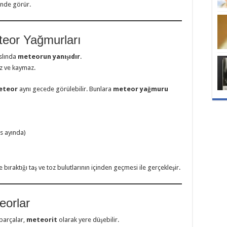
inde görür.
teor Yağmurları
slında
meteorun yanışıdır
.
ez ve kaymaz.
eteor
aynı gecede görülebilir. Bunlara
meteor yağmuru
s ayında)
 bıraktığı taş ve toz bulutlarının içinden geçmesi ile gerçekleşir.
eorlar
arçalar,
meteorit
olarak yere düşebilir.