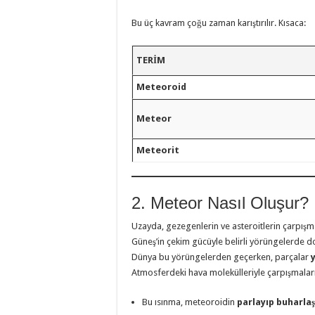
Bu üç kavram çoğu zaman karıştırılır. Kısaca:
TERIM
Meteoroid
Meteor
Meteorit
2. Meteor Nasıl Oluşur?
Uzayda, gezegenlerin ve asteroitlerin çarpış
Güneş’in çekim gücüyle belirli yörüngelerde do
Dünya bu yörüngelerden geçerken, parçalar
Atmosferdeki hava molekülleriyle çarpışmaları
Bu ısınma, meteoroidin
parlayıp buharla