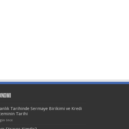
onomi
anlık Tarihinde Sermaye Birikimi ve Kredi
teminin Tarihi
 gün önce