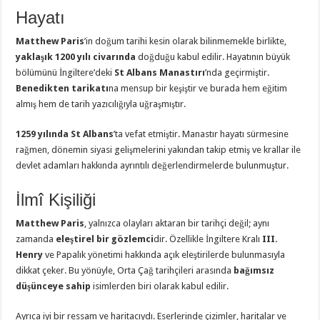
Hayatı
Matthew Paris
’in doğum tarihi kesin olarak bilinmemekle birlikte,
yaklaşık 1200 yılı civarında
doğduğu kabul edilir. Hayatının büyük
bölümünü İngiltere’deki
St Albans Manastırı
’nda geçirmiştir.
Benedikten tarikatı
na mensup bir keşiştir ve burada hem eğitim
almış hem de tarih yazıcılığıyla uğraşmıştır.
1259 yılında
St Albans
’ta vefat etmiştir. Manastır hayatı sürmesine
rağmen, dönemin siyasi gelişmelerini yakından takip etmiş ve krallar ile
devlet adamları hakkında ayrıntılı değerlendirmelerde bulunmuştur.
İlmî Kişiliği
Matthew Paris
, yalnızca olayları aktaran bir tarihçi değil; aynı
zamanda
eleştirel bir gözlemci
dir. Özellikle İngiltere Kralı
III.
Henry
ve Papalık yönetimi hakkında açık eleştirilerde bulunmasıyla
dikkat çeker. Bu yönüyle, Orta Çağ tarihçileri arasında
bağımsız
düşünceye sahip
isimlerden biri olarak kabul edilir.
Ayrıca iyi bir ressam ve haritacıydı. Eserlerinde çizimler, haritalar ve