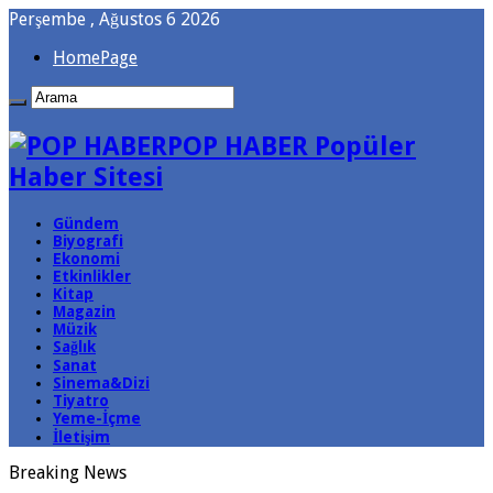
Perşembe , Ağustos 6 2026
HomePage
POP HABER Popüler
Haber Sitesi
Gündem
Biyografi
Ekonomi
Etkinlikler
Kitap
Magazin
Müzik
Sağlık
Sanat
Sinema&Dizi
Tiyatro
Yeme-İçme
İletişim
Breaking News