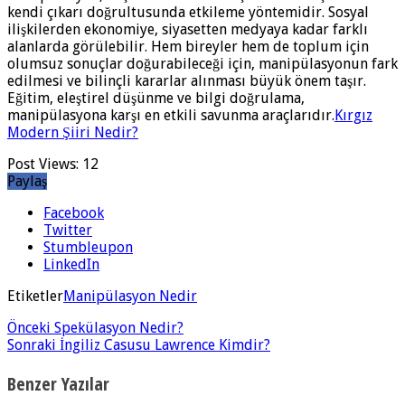
kendi çıkarı doğrultusunda etkileme yöntemidir. Sosyal
ilişkilerden ekonomiye, siyasetten medyaya kadar farklı
alanlarda görülebilir. Hem bireyler hem de toplum için
olumsuz sonuçlar doğurabileceği için, manipülasyonun fark
edilmesi ve bilinçli kararlar alınması büyük önem taşır.
Eğitim, eleştirel düşünme ve bilgi doğrulama,
manipülasyona karşı en etkili savunma araçlarıdır.
Kırgız
Modern Şiiri Nedir?
Post Views:
12
Paylaş
Facebook
Twitter
Stumbleupon
LinkedIn
Etiketler
Manipülasyon Nedir
Önceki
Spekülasyon Nedir?
Sonraki
İngiliz Casusu Lawrence Kimdir?
Benzer Yazılar