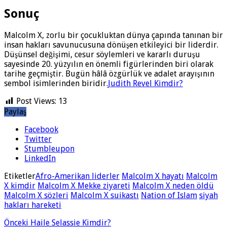
Sonuç
Malcolm X, zorlu bir çocukluktan dünya çapında tanınan bir
insan hakları savunucusuna dönüşen etkileyici bir liderdir.
Düşünsel değişimi, cesur söylemleri ve kararlı duruşu
sayesinde 20. yüzyılın en önemli figürlerinden biri olarak
tarihe geçmiştir. Bugün hâlâ özgürlük ve adalet arayışının
sembol isimlerinden biridir.
Judith Revel Kimdir?
Post Views:
13
Paylaş
Facebook
Twitter
Stumbleupon
LinkedIn
Etiketler
Afro-Amerikan liderler
Malcolm X hayatı
Malcolm
X kimdir
Malcolm X Mekke ziyareti
Malcolm X neden öldü
Malcolm X sözleri
Malcolm X suikastı
Nation of Islam
siyah
hakları hareketi
Önceki
Haile Selassie Kimdir?