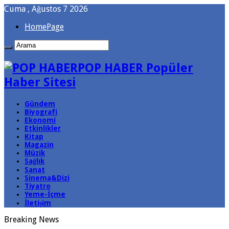
Cuma , Ağustos 7 2026
HomePage
POP HABER Popüler
Haber Sitesi
Gündem
Biyografi
Ekonomi
Etkinlikler
Kitap
Magazin
Müzik
Sağlık
Sanat
Sinema&Dizi
Tiyatro
Yeme-İçme
İletişim
Breaking News