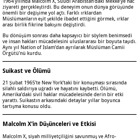
1964 yılında Malcolm X, Suudi Arabistan’daki Mekke’ye hac
ziyareti gerçekleştirdi. Bu deneyim onun dünya görüşünde
önemli bir değişime yol açtı. Farklı ırklardan
Müslümanların eşit şekilde ibadet ettiğini görmek, ırklar
arası birlik fikrine bakışını değiştirdi.
Bu dönüşüm sonrası daha kapsayıcı bir söylem benimsedi
ve insan hakları mücadelesini uluslararası bir boyuta taşıdı.
Aynı yıl Nation of Islam’dan ayrılarak Müslüman Camii
Örgütü’nü kurdu.
Suikast ve Ölümü
21 Şubat 1965’te New York’taki bir konuşması sırasında
silahlı saldırıya uğradı ve hayatını kaybetti. Ölümü,
Amerika’daki sivil haklar mücadelesinde derin bir etki
yarattı. Suikastın arkasındaki detaylar yıllar boyunca
tartışma konusu oldu.
Malcolm X’in Düşünceleri ve Etkisi
Malcolm X, siyah milliyetçiliğini savunmuş ve Afro-