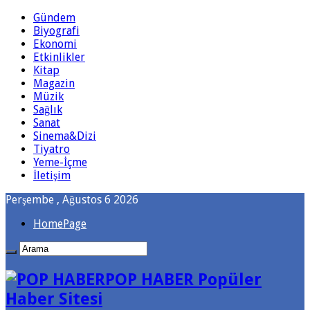
Gündem
Biyografi
Ekonomi
Etkinlikler
Kitap
Magazin
Müzik
Sağlık
Sanat
Sinema&Dizi
Tiyatro
Yeme-İçme
İletişim
Perşembe , Ağustos 6 2026
HomePage
POP HABER Popüler
Haber Sitesi