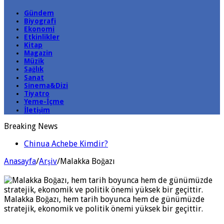
Gündem
Biyografi
Ekonomi
Etkinlikler
Kitap
Magazin
Müzik
Sağlık
Sanat
Sinema&Dizi
Tiyatro
Yeme-İçme
İletişim
Breaking News
Chinua Achebe Kimdir?
Anasayfa
/
Arşiv
/
Malakka Boğazı
Malakka Boğazı, hem tarih boyunca hem de günümüzde
stratejik, ekonomik ve politik önemi yüksek bir geçittir.