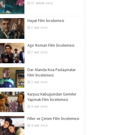
57 dakika önce
Hayat Film İncelemesi
2 saat önce
Ağır Roman Film İncelemesi
2 saat önce
Dar Alanda Kısa Paslaşmalar
Film İncelemesi
3 saat önce
Karpuz Kabuğundan Gemiler
Yapmak Film İncelemesi
4 saat önce
Filler ve Çimen Film İncelemesi
4 saat önce