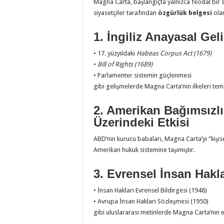
Magna Carta, başlangıçta yalnızca feodal bir s
siyasetçiler tarafından
özgürlük belgesi
ola
1. İngiliz Anayasal Gel
• 17. yüzyıldaki
Habeas Corpus Act (1679)
•
Bill of Rights (1689)
• Parlamenter sistemin güçlenmesi
gibi gelişmelerde Magna Carta’nın ilkeleri tem
2. Amerikan Bağımsızlı
Üzerindeki Etkisi
ABD’nin kurucu babaları, Magna Carta’yı “kişisel
Amerikan hukuk sistemine taşımıştır.
3. Evrensel İnsan Hakla
• İnsan Hakları Evrensel Bildirgesi (1948)
• Avrupa İnsan Hakları Sözleşmesi (1950)
gibi uluslararası metinlerde Magna Carta’nın e