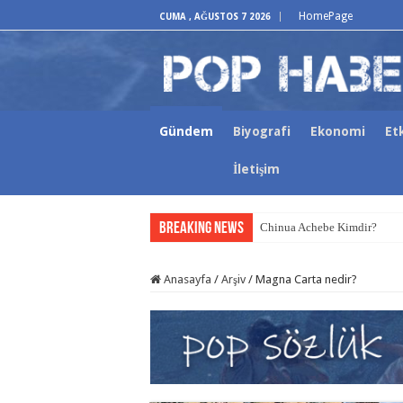
HomePage
CUMA , AĞUSTOS 7 2026
Gündem
Biyografi
Ekonomi
Etk
İletişim
Breaking News
Chinua Achebe Kimdir?
Anasayfa
/
Arşiv
/
Magna Carta nedir?