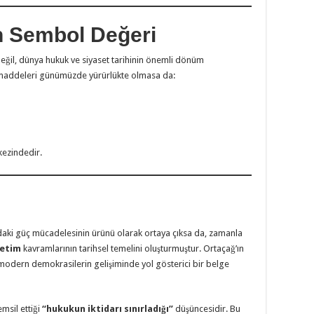
n Sembol Değeri
değil, dünya hukuk ve siyaset tarihinin önemli dönüm
üm maddeleri günümüzde yürürlükte olmasa da:
kezindedir.
ndaki güç mücadelesinin ürünü olarak ortaya çıksa da, zamanla
netim
kavramlarının tarihsel temelini oluşturmuştur. Ortaçağ’ın
odern demokrasilerin gelişiminde yol gösterici bir belge
msil ettiği
“hukukun iktidarı sınırladığı”
düşüncesidir. Bu