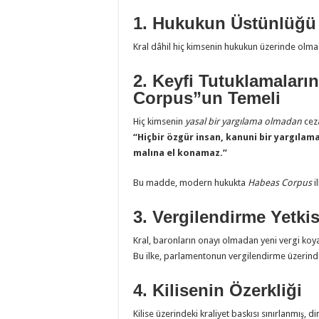
1. Hukukun Üstünlüğü 
Kral dâhil hiç kimsenin hukukun üzerinde olmadığ
2. Keyfi Tutuklamalar
Corpus”un Temeli
Hiç kimsenin
yasal bir yargılama olmadan
ceza
“Hiçbir özgür insan, kanuni bir yargıla
malına el konamaz.”
Bu madde, modern hukukta
Habeas Corpus
i
3. Vergilendirme Yetkis
Kral, baronların onayı olmadan yeni vergi koy
Bu ilke, parlamentonun vergilendirme üzerindek
4. Kilisenin Özerkliği
Kilise üzerindeki kraliyet baskısı sınırlanmış, di