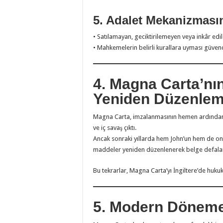
5. Adalet Mekanizması
• Satılamayan, geciktirilemeyen veya inkâr edi
• Mahkemelerin belirli kurallara uyması güvence
4. Magna Carta’nın İ
Yeniden Düzenlem
Magna Carta, imzalanmasının hemen ardından s
ve iç savaş çıktı.
Ancak sonraki yıllarda hem John’un hem de onu
maddeler yeniden düzenlenerek belge defalar
Bu tekrarlar, Magna Carta’yı İngiltere’de hukuki
5. Modern Döneme 