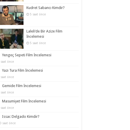
Kudret Sabancı Kimdir?
5 saat önce
Laleli’de Bir Azize Film
İncelemesi
5 saat önce
Yengeç Sepeti Film İncelemesi
 saat önce
Yazı Tura Film İncelemesi
 saat önce
Gemide Film İncelemesi
 saat önce
Masumiyet Film İncelemesi
 saat önce
Issac Delgado Kimdir?
0 saat önce