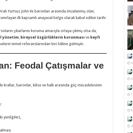
e Kralı Yurtsuz John ile baronları arasında imzalanmış olan,
i sınırlayan ilk kapsamlı anayasal belge olarak kabul edilen tarihi
onların çıkarlarını koruma amacıyla ortaya çıkmış olsa da,
l yönetim
,
bireysel özgürlüklerin korunması
ve
keyfi
elerin temel referanslarından biri hâline gelmiştir.
lan: Feodal Çatışmalar ve
6
6
nde krallar, baronlar, kilise ve halk arasında güç mücadelesinin
7
:
8
i yenilgiler),
2
kalması