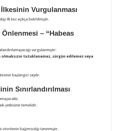
İlkesinin Vurgulanması
ı ilk kez açıkça belirtilmiştir.
ın Önlenmesi – “Habeas
landırılamayacağı vurgulanmıştır:
ma olmaksızın tutuklanamaz, sürgün edilemez veya
lkesinin başlangıcı sayılır.
inin Sınırlandırılması
amayacaktı.
i yetkisinin temelidir.
ni otoritenin bağımsızlığı tanınmıştır.