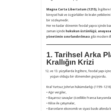
Magna Carta Libertatum (1215)
, İngilter
bireysel hak ve özgürlükler ile kralın yetkilerin
bir sözleşmedir.
Her ne kadar dönemin feodal yapısı içinde bar
zaman içinde
hukukun üstünlüğü
,
anayasa
yönetimin sınırlandırılması
gibi modern ilk
1. Tarihsel Arka P
Krallığın Krizi
ve 13. yüzyıllarda İngiltere, feodal yapı içi
yoğun olduğu bir dönemden geçiyordu.
Kral Yurtsuz John’un hükümdarlığı (1199–1216)
• Ağır vergiler,
• Başarısız savaşlar (özellikle Fransa karşısındak
• Kilise ile çatışmalar,
• Baronların ekonomik ve siyasi baskı altında 