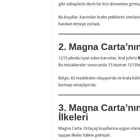
gibi sebeplerle derin bir kriz dönemine girmişt
Bu koşullar, baronları kralın yetkilerini sınırla
hareket etmeye zorladı.
2. Magna Carta’nın
1215 yılında isyan eden baronlar, Kral John’u
Bu müzakereler sonucunda 15 Haziran 1215’te
Belge, 63 maddeden oluşuyordu ve krala belirli
kurmayı amaçlıyordu.
3. Magna Carta’nı
İlkeleri
Magna Carta, Ortaçağ koşullarına uygun olara
taşıyan ilkeler hâline gelmiştir.