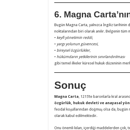
6. Magna Carta’nı
Bugün Magna Carta, yalnızca İngiliz tarihinin 
noktalarından biri olarak anılır. Belgenin t
•
keyfi yönetimin reddi
,
•
yargı yolunun güvencesi
,
•
bireysel özgürlükler
,
•
hükümdarın yetkilerinin sınırlandırılması
gibi temel ilkeler küresel hukuk düzeninin mer
Sonuç
Magna Carta
, 1215’te baronlarla kral arası
özgürlük, hukuk devleti ve anayasal yö
feodal koşullarından doğmuş olsa da, bugün m
olarak kabul edilmektedir.
Onu önemli kılan, içerdiği maddelerden çok, te