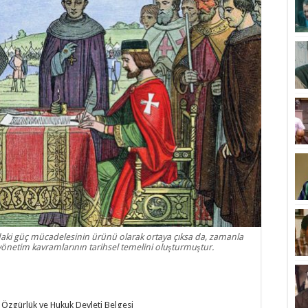
daki güç mücadelesinin ürünü olarak ortaya çıksa da, zamanla
yönetim kavramlarının tarihsel temelini oluşturmuştur.
zgürlük ve Hukuk Devleti Belgesi