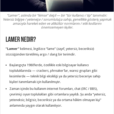
“Lamer”, aslında bir “kimse” değil — bir “tür kullanıcı / tip” tanımıdır:
Yetersiz bilgiye / yeteneğe / sorumluluğa sahip, genellikle gösteriş yapmak
amacıyla hareket eden ve altkültür normlarını / etik kodlarını
önemsemeyen kişiler.
Lamer Nedir?
“Lamer”
kelimesi, İngilizce “lame” (zayıf, yetersiz, beceriksiz)
sözcüğünden türetilmiş argo / slang bir terimdir.
Başlangıçta 1980’lerde, özellikle eski bilgisayar kullanıcı
topluluklarında — crackers, phreaker’lar, warez grupları gibi
kesimlerde — teknik bilgi eksikliği ya da yetersiz beceriye sahip
kişileri tanımlamak için kullanılmıştır.
Zaman içinde bu kullanım internet forumları, chat (IRC / BBS),
çevrimiçi oyun toplulukları gibi ortamlara yayıldı. Şu anda “yetersiz,
yeteneksiz, bilgisiz, beceriksiz ya da ortama hâkim olmayan kişi”
anlamında yaygın olarak kullanılıyor.