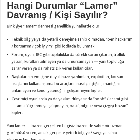
Hangi Durumlar “Lamer”
Davranış / Kişi Sayılır?
Bir kişiye “lamer” denmesi genellikle şu hallerde olur:
Teknik bilgiye ya da yeterli deneyime sahip olmadan, “ben hacker’ım
/ korsan’ım / çok iyiyim” gibi iddiada bulunmak.
Forum, oyun, IRC gibi topluluklarda sürekli sorun çıkaran, trollük
yapan, kuralları bilmeyen ya da umursamayan — yani topluluğa
zarar veren ya da rahatsızlık veren kullanıcılar.
Başkalarının emeğine dayalı hazır yazılımları, exploitleri, korsan
araçlarını kullanan; ama bu araçların nasıl çalıştığını, mantığını
anlamayan ve kendi yeteneğini geliştirmeyen kişiler.
Çevrimiçi oyunlarda ya da yazılım dünyasında “noob” / acemi gibi
— ama “öğrenmeye çalışmayan, pasif, bilgisiz veya çizgiyi bozan”
kişiler.
Yani lamer — bazen gerçekten bilgisiz, bazen de sahte bir uzman
görüntüsü veren, ancak gerçekte yeterli bilgiye / saygıya sahip
olmayan kişi demektir.