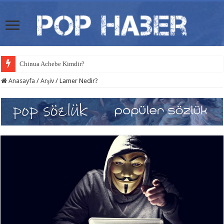
Chinua Achebe Kimdir?
Anasayfa
/
Arşiv
/
Lamer Nedir?