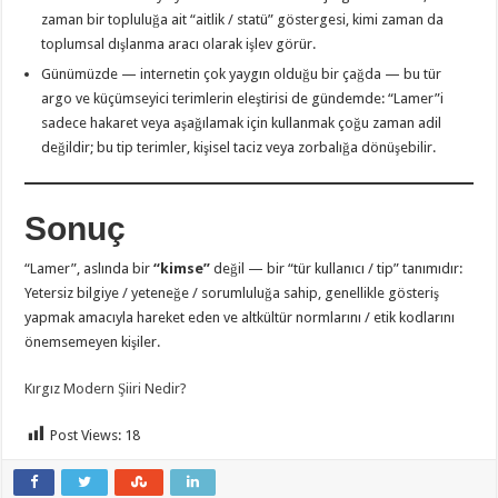
zaman bir topluluğa ait “aitlik / statü” göstergesi, kimi zaman da
toplumsal dışlanma aracı olarak işlev görür.
Günümüzde — internetin çok yaygın olduğu bir çağda — bu tür
argo ve küçümseyici terimlerin eleştirisi de gündemde: “Lamer”i
sadece hakaret veya aşağılamak için kullanmak çoğu zaman adil
değildir; bu tip terimler, kişisel taciz veya zorbalığa dönüşebilir.
Sonuç
“Lamer”, aslında bir
“kimse”
değil — bir “tür kullanıcı / tip” tanımıdır:
Yetersiz bilgiye / yeteneğe / sorumluluğa sahip, genellikle gösteriş
yapmak amacıyla hareket eden ve altkültür normlarını / etik kodlarını
önemsemeyen kişiler.
Kırgız Modern Şiiri Nedir?
Post Views:
18