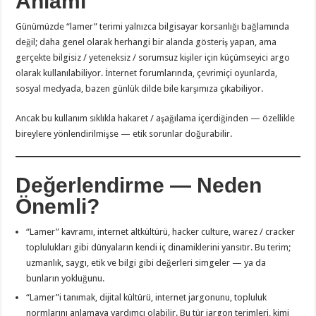
Anlamı
Günümüzde “lamer” terimi yalnızca bilgisayar korsanlığı bağlamında
değil; daha genel olarak herhangi bir alanda gösteriş yapan, ama
gerçekte bilgisiz / yeteneksiz / sorumsuz kişiler için küçümseyici argo
olarak kullanılabiliyor. İnternet forumlarında, çevrimiçi oyunlarda,
sosyal medyada, bazen günlük dilde bile karşımıza çıkabiliyor.
Ancak bu kullanım sıklıkla hakaret / aşağılama içerdiğinden — özellikle
bireylere yönlendirilmişse — etik sorunlar doğurabilir.
Değerlendirme — Neden
Önemli?
“Lamer” kavramı, internet altkültürü, hacker culture, warez / cracker
toplulukları gibi dünyaların kendi iç dinamiklerini yansıtır. Bu terim;
uzmanlık, saygı, etik ve bilgi gibi değerleri simgeler — ya da
bunların yokluğunu.
“Lamer”i tanımak, dijital kültürü, internet jargonunu, topluluk
normlarını anlamaya yardımcı olabilir. Bu tür jargon terimleri, kimi