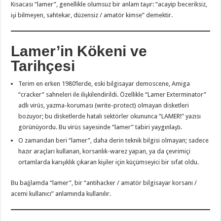
Kısacası “lamer”, genellikle olumsuz bir anlam taşır: “acayip beceriksiz,
işi bilmeyen, sahtekar, düzensiz / amatör kimse” demektir.
Lamer’in Kökeni ve
Tarihçesi
Terim en erken 1980’lerde, eski bilgisayar demoscene, Amiga
“cracker” sahneleri ile ilişkilendirildi. Özellikle “Lamer Exterminator”
adlı virüs, yazma-koruması (write-protect) olmayan disketleri
bozuyor; bu disketlerde hatalı sektörler okununca “LAMER!” yazısı
görünüyordu. Bu virüs sayesinde “lamer” tabiri yaygınlaştı.
O zamandan beri “lamer”, daha derin teknik bilgisi olmayan; sadece
hazır araçları kullanan, korsanlık-warez yapan, ya da çevrimiçi
ortamlarda karışıklık çıkaran kişiler için küçümseyici bir sıfat oldu.
Bu bağlamda “lamer”, bir “antihacker / amatör bilgisayar korsanı /
acemi kullanıcı” anlamında kullanılır.