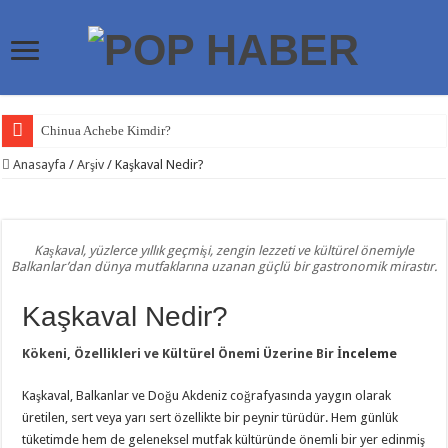
Chinua Achebe Kimdir?
Craig Higginson Kimdir?
Anasayfa
/
Arşiv
/
Kaşkaval Nedir?
Ricky Gervais Kimdir?
Nikolaos Theocharakis Kimdir?
Kaşkaval, yüzlerce yıllık geçmişi, zengin lezzeti ve kültürel önemiyle
Meksika Depremi
Balkanlar’dan dünya mutfaklarına uzanan güçlü bir gastronomik mirastır.
Meksika Depremleri
Kaşkaval Nedir?
Kanser Önleyici Yaşam Rehberi
Kökeni, Özellikleri ve Kültürel Önemi Üzerine Bir
İnceleme
Venezuela Depremi
Türkiye Neden Sık Deprem Yaşıyor?
Kaşkaval, Balkanlar ve Doğu Akdeniz coğrafyasında yaygın olarak
üretilen, sert veya yarı sert özellikte bir peynir türüdür. Hem günlük
Bill Murray Kimdir?
tüketimde hem de geleneksel mutfak kültüründe önemli bir yer edinmiş