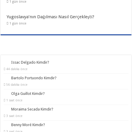
1 gün önce
Yugoslavya’nın Dağılması Nasıl Gerçekleşti?
1 gün önce
Issac Delgado Kimdir?
44 dakika önce
Bartolo Portuondo Kimdir?
56 dakika önce
Olga Guillot Kimdir?
1 saat önce
Moraima Secada Kimdir?
3 saat önce
Benny Moré Kimdir?
3 saat önce