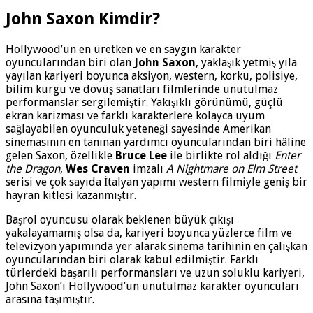
John Saxon Kimdir?
Hollywood’un en üretken ve en saygın karakter
oyuncularından biri olan
John Saxon
, yaklaşık yetmiş yıla
yayılan kariyeri boyunca aksiyon, western, korku, polisiye,
bilim kurgu ve dövüş sanatları filmlerinde unutulmaz
performanslar sergilemiştir. Yakışıklı görünümü, güçlü
ekran karizması ve farklı karakterlere kolayca uyum
sağlayabilen oyunculuk yeteneği sayesinde Amerikan
sinemasının en tanınan yardımcı oyuncularından biri hâline
gelen Saxon, özellikle
Bruce Lee
ile birlikte rol aldığı
Enter
the Dragon
,
Wes Craven
imzalı
A Nightmare on Elm Street
serisi ve çok sayıda İtalyan yapımı western filmiyle geniş bir
hayran kitlesi kazanmıştır.
Başrol oyuncusu olarak beklenen büyük çıkışı
yakalayamamış olsa da, kariyeri boyunca yüzlerce film ve
televizyon yapımında yer alarak sinema tarihinin en çalışkan
oyuncularından biri olarak kabul edilmiştir. Farklı
türlerdeki başarılı performansları ve uzun soluklu kariyeri,
John Saxon’ı Hollywood’un unutulmaz karakter oyuncuları
arasına taşımıştır.