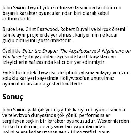
John Saxon, başrol yıldızı olmasa da sinema tarihinin en
başarılı karakter oyuncularından biri olarak kabul
edilmektedir.
Bruce Lee, Clint Eastwood, Robert Duvall ve birçok önemli
isimle aynı projelerde yer alması, kariyerinin ne kadar
güçlü olduğunu göstermektedir.
Özellikle
Enter the Dragon
,
The Appaloosa
ve
A Nightmare on
Elm Street
gibi yapımlar sayesinde farklı kuşaklardan
izleyicilerin hafızasında kalıcı bir yer edinmiştir.
Farklı türlerdeki başarısı, disiplinli çalışma anlayışı ve uzun
soluklu kariyeri sayesinde Hollywood’un unutulmaz
oyuncuları arasında gösterilmektedir.
Sonuç
John Saxon, yaklaşık yetmiş yıllık kariyeri boyunca sinema
ve televizyon dünyasında çok yönlü performanslar
sergileyen seçkin bir karakter oyuncusudur. Westernlerden
korku filmlerine, dövüş sanatları yapımlarından
polisiyelere kadar uzanan geniş filmografisi, onun