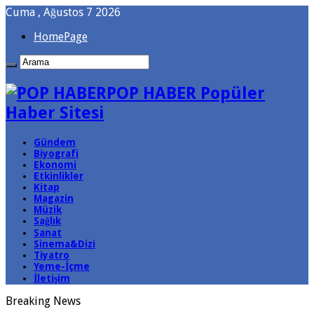
Cuma , Ağustos 7 2026
HomePage
POP HABER Popüler
Haber Sitesi
Gündem
Biyografi
Ekonomi
Etkinlikler
Kitap
Magazin
Müzik
Sağlık
Sanat
Sinema&Dizi
Tiyatro
Yeme-İçme
İletişim
Breaking News