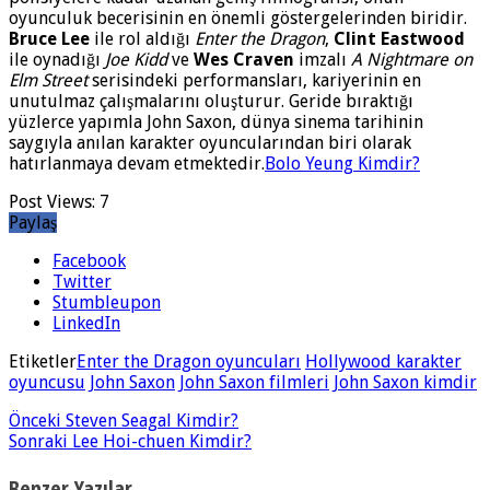
oyunculuk becerisinin en önemli göstergelerinden biridir.
Bruce Lee
ile rol aldığı
Enter the Dragon
,
Clint Eastwood
ile oynadığı
Joe Kidd
ve
Wes Craven
imzalı
A Nightmare on
Elm Street
serisindeki performansları, kariyerinin en
unutulmaz çalışmalarını oluşturur. Geride bıraktığı
yüzlerce yapımla John Saxon, dünya sinema tarihinin
saygıyla anılan karakter oyuncularından biri olarak
hatırlanmaya devam etmektedir.
Bolo Yeung Kimdir?
Post Views:
7
Paylaş
Facebook
Twitter
Stumbleupon
LinkedIn
Etiketler
Enter the Dragon oyuncuları
Hollywood karakter
oyuncusu
John Saxon
John Saxon filmleri
John Saxon kimdir
Önceki
Steven Seagal Kimdir?
Sonraki
Lee Hoi-chuen Kimdir?
Benzer Yazılar