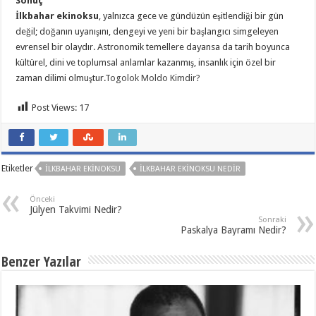
Sonuç
İlkbahar ekinoksu
, yalnızca gece ve gündüzün eşitlendiği bir gün
değil; doğanın uyanışını, dengeyi ve yeni bir başlangıcı simgeleyen
evrensel bir olaydır. Astronomik temellere dayansa da tarih boyunca
kültürel, dini ve toplumsal anlamlar kazanmış, insanlık için özel bir
zaman dilimi olmuştur.
Togolok Moldo Kimdir?
Post Views:
17
Etiketler
İLKBAHAR EKINOKSU
İLKBAHAR EKINOKSU NEDIR
Önceki
Jülyen Takvimi Nedir?
Sonraki
Paskalya Bayramı Nedir?
Benzer Yazılar