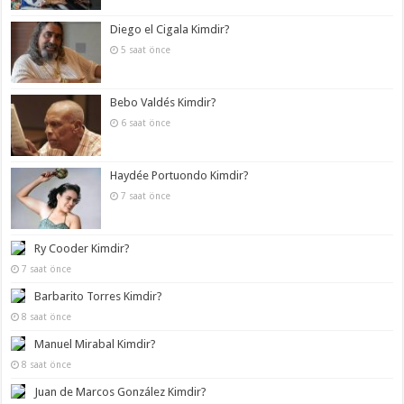
Diego el Cigala Kimdir?
5 saat önce
Bebo Valdés Kimdir?
6 saat önce
Haydée Portuondo Kimdir?
7 saat önce
Ry Cooder Kimdir?
7 saat önce
Barbarito Torres Kimdir?
8 saat önce
Manuel Mirabal Kimdir?
8 saat önce
Juan de Marcos González Kimdir?