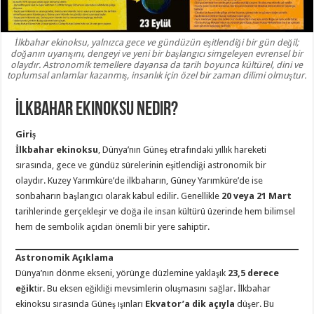
İlkbahar ekinoksu, yalnızca gece ve gündüzün eşitlendiği bir gün değil;
doğanın uyanışını, dengeyi ve yeni bir başlangıcı simgeleyen evrensel bir
olaydır. Astronomik temellere dayansa da tarih boyunca kültürel, dini ve
toplumsal anlamlar kazanmış, insanlık için özel bir zaman dilimi olmuştur.
İlkbahar Ekinoksu Nedir?
Giriş
İlkbahar ekinoksu
, Dünya’nın Güneş etrafındaki yıllık hareketi
sırasında, gece ve gündüz sürelerinin eşitlendiği astronomik bir
olaydır. Kuzey Yarımküre’de ilkbaharın, Güney Yarımküre’de ise
sonbaharın başlangıcı olarak kabul edilir. Genellikle
20 veya 21 Mart
tarihlerinde gerçekleşir ve doğa ile insan kültürü üzerinde hem bilimsel
hem de sembolik açıdan önemli bir yere sahiptir.
Astronomik Açıklama
Dünya’nın dönme ekseni, yörünge düzlemine yaklaşık
23,5 derece
eğik
tir. Bu eksen eğikliği mevsimlerin oluşmasını sağlar. İlkbahar
ekinoksu sırasında Güneş ışınları
Ekvator’a dik açıyla
düşer. Bu