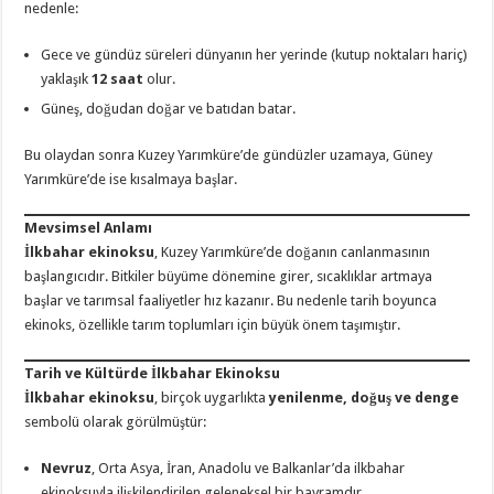
nedenle:
Gece ve gündüz süreleri dünyanın her yerinde (kutup noktaları hariç)
yaklaşık
12 saat
olur.
Güneş, doğudan doğar ve batıdan batar.
Bu olaydan sonra Kuzey Yarımküre’de gündüzler uzamaya, Güney
Yarımküre’de ise kısalmaya başlar.
Mevsimsel Anlamı
İlkbahar ekinoksu
, Kuzey Yarımküre’de doğanın canlanmasının
başlangıcıdır. Bitkiler büyüme dönemine girer, sıcaklıklar artmaya
başlar ve tarımsal faaliyetler hız kazanır. Bu nedenle tarih boyunca
ekinoks, özellikle tarım toplumları için büyük önem taşımıştır.
Tarih ve Kültürde İlkbahar Ekinoksu
İlkbahar ekinoksu
, birçok uygarlıkta
yenilenme, doğuş ve denge
sembolü olarak görülmüştür:
Nevruz
, Orta Asya, İran, Anadolu ve Balkanlar’da ilkbahar
ekinoksuyla ilişkilendirilen geleneksel bir bayramdır.