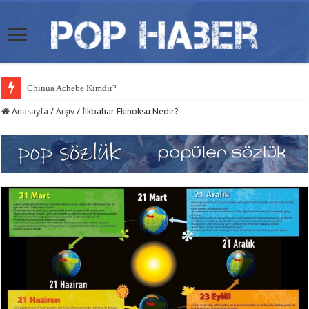
Chinua Achebe Kimdir?
Anasayfa
/
Arşiv
/
İlkbahar Ekinoksu Nedir?