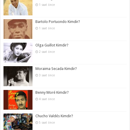
1 saat önce
Bartolo Portuondo Kimdir?
1 saat önce
Olga Guillot Kimdir?
2 saat önce
Moraima Secada Kimdir?
3 saat önce
Benny Moré Kimdir?
4 saat önce
Chucho Valdés Kimdir?
5 saat önce