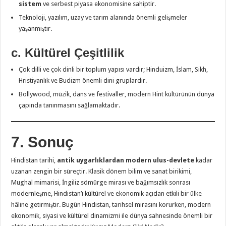
sistem
ve serbest piyasa ekonomisine sahiptir.
Teknoloji, yazılım, uzay ve tarım alanında önemli gelişmeler
yaşanmıştır.
c. Kültürel Çeşitlilik
Çok dilli ve çok dinli bir toplum yapısı vardır; Hinduizm, İslam, Sikh,
Hristiyanlık ve Budizm önemli dini gruplardır.
Bollywood, müzik, dans ve festivaller, modern Hint kültürünün dünya
çapında tanınmasını sağlamaktadır.
7. Sonuç
Hindistan tarihi,
antik uygarlıklardan modern ulus-devlete
kadar
uzanan zengin bir süreçtir. Klasik dönem bilim ve sanat birikimi,
Mughal mimarisi, İngiliz sömürge mirası ve bağımsızlık sonrası
modernleşme, Hindistan’ı kültürel ve ekonomik açıdan etkili bir ülke
hâline getirmiştir. Bugün Hindistan, tarihsel mirasını korurken, modern
ekonomik, siyasi ve kültürel dinamizmi ile dünya sahnesinde önemli bir