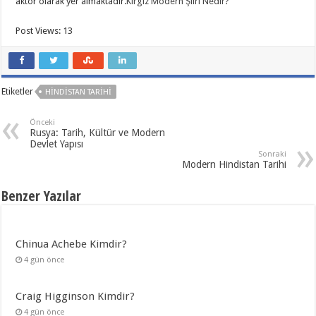
aktör olarak yer almaktadır.
Kırgız Modern Şiiri Nedir?
Post Views:
13
Etiketler
HINDISTAN TARIHI
Önceki
Rusya: Tarih, Kültür ve Modern
Devlet Yapısı
Sonraki
Modern Hindistan Tarihi
Benzer Yazılar
Chinua Achebe Kimdir?
4 gün önce
Craig Higginson Kimdir?
4 gün önce