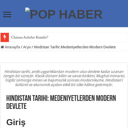
Chinua Achebe Kimdir?
Craig Higginson Kimdir?
Anasayfa
/
Arşiv
/
Hindistan Tarihi: Medeniyetlerden Modern Devlete
Ricky Gervais Kimdir?
Nikolaos Theocharakis Kimdir?
Hindistan tarihi, antik uygarlıklardan modern ulus-devlete kadar uzanan
Meksika Depremi
zengin bir süreçtir. Klasik dönem bilim ve sanat birikimi, Mughal mimarisi,
İngiliz sömürge mirası ve bağımsızlık sonrası modernleşme, Hindistan’ı
Meksika Depremleri
kültürel ve ekonomik açıdan etkili bir ülke hâline getirmiştir.
Kanser Önleyici Yaşam Rehberi
Hindistan Tarihi: Medeniyetlerden Modern
Venezuela Depremi
Devlete
Türkiye Neden Sık Deprem Yaşıyor?
Giriş
Bill Murray Kimdir?