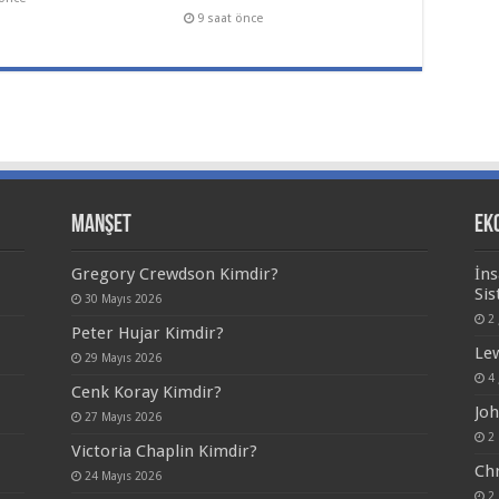
9 saat önce
Manşet
Ek
Gregory Crewdson Kimdir?
İns
Sis
30 Mayıs 2026
2
Peter Hujar Kimdir?
Lew
29 Mayıs 2026
4
Cenk Koray Kimdir?
Joh
27 Mayıs 2026
2 
Victoria Chaplin Kimdir?
Chr
24 Mayıs 2026
2 