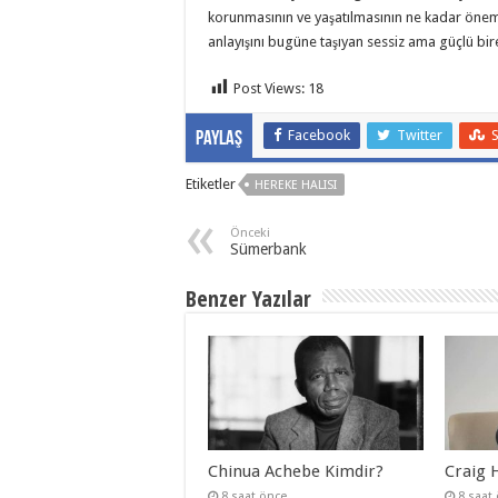
korunmasının ve yaşatılmasının ne kadar öneml
anlayışını bugüne taşıyan sessiz ama güçlü birer
Post Views:
18
Facebook
Twitter
Paylaş
Etiketler
HEREKE HALISI
Önceki
Sümerbank
Benzer Yazılar
Chinua Achebe Kimdir?
Craig 
8 saat önce
8 saat