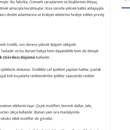
1
lmıştır. Bu fabrika, Osmanlı saraylarının ve köşklerinin ihtiyaç
mek amacıyla kurulmuştur. Kısa sürede yüksek kalite anlayışıyla
ancı devlet adamlarına ve kraliyet ailelerine hediye edilen prestij
emli özellik, son derece yüksek düğüm sıklığıdır.
fazladır ve bu durum halıya hem dayanıklılık hem de detaylı
k (Gördes) düğümü
kullanılır.
 ipliklerle dokunur. Özellikle saf ipekten yapılan halılar, parlak
ğal kök boyalarla renklendirilen iplikler sayesinde renkler
ının etkilerini taşır. Çiçek motifleri, kıvrımlı dallar, lale,
urları sıkça kullanılır. Bunun yanı sıra madalyonlu
koko etkili motifler de görülür.