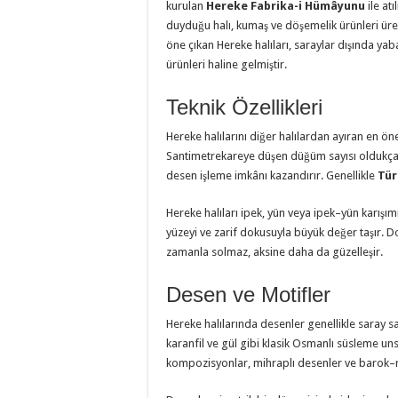
kurulan
Hereke Fabrika-i Hümâyunu
ile atı
duyduğu halı, kumaş ve döşemelik ürünleri üret
öne çıkan Hereke halıları, saraylar dışında yab
ürünleri haline gelmiştir.
Teknik Özellikleri
Hereke halılarını diğer halılardan ayıran en ön
Santimetrekareye düşen düğüm sayısı oldukça 
desen işleme imkânı kazandırır. Genellikle
Tür
Hereke halıları ipek, yün veya ipek–yün karışımı
yüzeyi ve zarif dokusuyla büyük değer taşır. Do
zamanla solmaz, aksine daha da güzelleşir.
Desen ve Motifler
Hereke halılarında desenler genellikle saray sanat
karanfil ve gül gibi klasik Osmanlı süsleme uns
kompozisyonlar, mihraplı desenler ve barok–ro