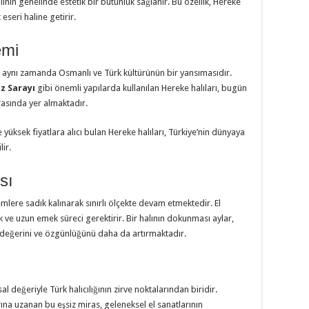
lının genelinde estetik bir bütünlük sağlanır. Bu özellik, Hereke
eseri haline getirir.
emi
il, aynı zamanda Osmanlı ve Türk kültürünün bir yansımasıdır.
ız Sarayı
gibi önemli yapılarda kullanılan Hereke halıları, bugün
rasında yer almaktadır.
üksek fiyatlara alıcı bulan Hereke halıları, Türkiye’nin dünyaya
lir.
sı
lere sadık kalınarak sınırlı ölçekte devam etmektedir. El
k ve uzun emek süreci gerektirir. Bir halının dokunması aylar,
n değerini ve özgünlüğünü daha da artırmaktadır.
tsal değeriyle Türk halıcılığının zirve noktalarından biridir.
a uzanan bu eşsiz miras, geleneksel el sanatlarının