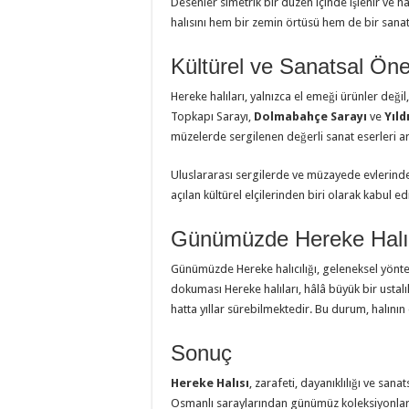
Desenler simetrik bir düzen içinde işlenir ve ha
halısını hem bir zemin örtüsü hem de bir sanat 
Kültürel ve Sanatsal Ön
Hereke halıları, yalnızca el emeği ürünler değ
Topkapı Sarayı,
Dolmabahçe Sarayı
ve
Yıld
müzelerde sergilenen değerli sanat eserleri a
Uluslararası sergilerde ve müzayede evlerinde y
açılan kültürel elçilerinden biri olarak kabul edi
Günümüzde Hereke Halı
Günümüzde Hereke halıcılığı, geleneksel yöntem
dokuması Hereke halıları, hâlâ büyük bir ustalı
hatta yıllar sürebilmektedir. Bu durum, halını
Sonuç
Hereke Halısı
, zarafeti, dayanıklılığı ve sana
Osmanlı saraylarından günümüz koleksiyonların