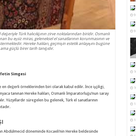
9
9
al değeriyle Türk halıcılığının zirve noktalarından biridir. Osmanlı
an bu eşsiz miras, geleneksel el sanatlarının korunmasının ve
rmektedir. Hereke halıları, geçmişin estetik anlayışını bugüne
 ama güçlü birer tarih tanığıdır.
1
fetin Simgesi
e en değerli örneklerinden biri olarak kabul edilir. İnce işçiligi,
1
dünyaca tanınan Hereke halıları, Osmanlı İmparatorluğu’nun saray
lır. Yüzyıllardır süregelen bu gelenek, Türk el sanatlarının
1
tadır.
şı
1
Sultan Abdülmecid döneminde Kocaeli’nin Hereke beldesinde