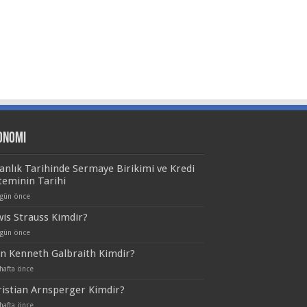
onomi
anlık Tarihinde Sermaye Birikimi ve Kredi
teminin Tarihi
 gün önce
is Strauss Kimdir?
 gün önce
n Kenneth Galbraith Kimdir?
hafta önce
istian Arnsperger Kimdir?
hafta önce