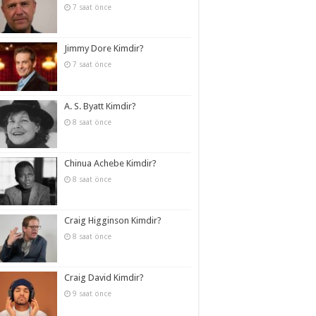
7 saat önce
Jimmy Dore Kimdir?
7 saat önce
A. S. Byatt Kimdir?
8 saat önce
Chinua Achebe Kimdir?
8 saat önce
Craig Higginson Kimdir?
8 saat önce
Craig David Kimdir?
9 saat önce