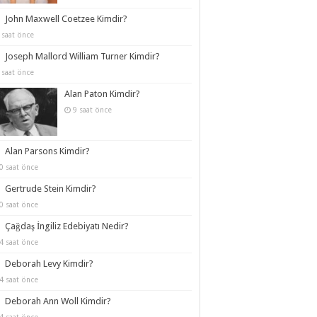
John Maxwell Coetzee Kimdir?
 saat önce
Joseph Mallord William Turner Kimdir?
 saat önce
Alan Paton Kimdir?
9 saat önce
Alan Parsons Kimdir?
0 saat önce
Gertrude Stein Kimdir?
0 saat önce
Çağdaş İngiliz Edebiyatı Nedir?
4 saat önce
Deborah Levy Kimdir?
4 saat önce
Deborah Ann Woll Kimdir?