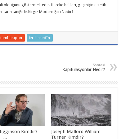
i olduğunu göstermektedir. Hereke halıları, geçmişin estetik
 tarih tanığıdır.
Kırgız Modern Şiiri Nedir?
Stumbleupon
LinkedIn
Sonraki
Kapitülasyonlar Nedir?
Higginson Kimdir?
Joseph Mallord William
Turner Kimdir?
 önce