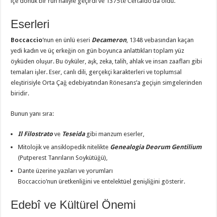
içe dönük bir ruh hâliyle geçirdi ve 1375’te Certaldo’da öldü.
Eserleri
Boccaccio
’nun en ünlü eseri
Decameron
, 1348 vebasından kaçan
yedi kadın ve üç erkeğin on gün boyunca anlattıkları toplam yüz
öyküden oluşur. Bu öyküler, aşk, zeka, talih, ahlak ve insan zaafları gibi
temaları işler. Eser, canlı dili, gerçekçi karakterleri ve toplumsal
eleştirisiyle Orta Çağ edebiyatından Rönesans’a geçişin simgelerinden
biridir.
Bunun yanı sıra:
Il Filostrato
ve
Teseida
gibi manzum eserler,
Mitolojik ve ansiklopedik nitelikte
Genealogia Deorum Gentilium
(Putperest Tanrıların Soykütüğü),
Dante üzerine yazıları ve yorumları
Boccaccio’nun üretkenliğini ve entelektüel genişliğini gösterir.
Edebî ve Kültürel Önemi