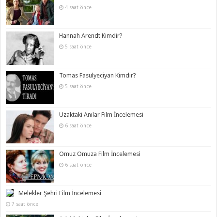
4 saat önce
Hannah Arendt Kimdir?
5 saat önce
Tomas Fasulyeciyan Kimdir?
5 saat önce
Uzaktaki Anılar Film İncelemesi
6 saat önce
Omuz Omuza Film İncelemesi
6 saat önce
Melekler Şehri Film İncelemesi
7 saat önce