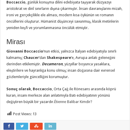
Boccaccio
, günlük konuşma dilini edebiyata taşıyarak düzyazıyı
aristokrat ve dinî sınırların dışına çıkarmıştır. İnsan davranışlarını mizah,
ironi ve gerçekçilikle ele alması, modern kısa öykünün ve romanın
öncüllerini oluşturur. Hümanist düşünceyi savunmuş, klasik metinlerin
yeniden keşfi ve yorumlanmasına öncülük etmiştir.
Mirası
Giovanni Boccaccio
’nun etkisi, yalnızca İtalyan edebiyatıyla sınırlı
kalmamış;
Chaucer
’dan
Shakespeare
’e, Avrupa anlatı geleneğini
derinden etkilemiştir.
Decameron
, yüzyıllar boyunca yasaklara,
eleştirilere ve hayranlığa konu olmuş; insan doğasına dair evrensel
gözlemleriyle güncelliğini korumuştur.
Sonuç olarak
,
Boccaccio
, Orta Çağ ile Rönesans arasında köprü
kuran, insanı merkeze alan anlatımıyla Batı edebiyatının yönünü
değiştiren büyük bir yazardır.
Étienne Balibar Kimdir?
Post Views:
13