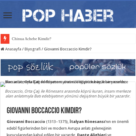
Chinua Achebe Kimdir?
Anasayfa
/
Biyografi
/
Giovanni Boccaccio Kimdir?
Boccaccio, Orta Çağ ile Rönesans arasında köprü kuran, insanı merkeze
alan anlatımıyla Batı edebiyatının yönünü değiştiren büyük bir yazardır.
Giovanni Boccaccio Kimdir?
Giovanni Boccaccio
(1313–1375),
İtalyan Rönesansı
’nın en önemli
edebî figürlerinden biri ve modern Avrupa anlatı geleneğinin
kurucularından kabul edilen bir yazardır.
Dante Alighieri
ve