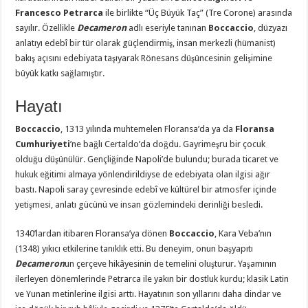
Francesco Petrarca
ile birlikte “Üç Büyük Taç” (Tre Corone) arasında
sayılır. Özellikle
Decameron
adlı eseriyle tanınan
Boccaccio
, düzyazı
anlatıyı edebî bir tür olarak güçlendirmiş, insan merkezli (hümanist)
bakış açısını edebiyata taşıyarak Rönesans düşüncesinin gelişimine
büyük katkı sağlamıştır.
Hayatı
Boccaccio
, 1313 yılında muhtemelen Floransa’da ya da
Floransa
Cumhuriyeti
’ne bağlı Certaldo’da doğdu. Gayrimeşru bir çocuk
olduğu düşünülür. Gençliğinde Napoli’de bulundu; burada ticaret ve
hukuk eğitimi almaya yönlendirildiyse de edebiyata olan ilgisi ağır
bastı. Napoli saray çevresinde edebî ve kültürel bir atmosfer içinde
yetişmesi, anlatı gücünü ve insan gözlemindeki derinliği besledi.
1340’lardan itibaren Floransa’ya dönen
Boccaccio
, Kara Veba’nın
(1348) yıkıcı etkilerine tanıklık etti. Bu deneyim, onun başyapıtı
Decameron
un çerçeve hikâyesinin de temelini oluşturur. Yaşamının
ilerleyen dönemlerinde Petrarca ile yakın bir dostluk kurdu; klasik Latin
ve Yunan metinlerine ilgisi arttı. Hayatının son yıllarını daha dindar ve