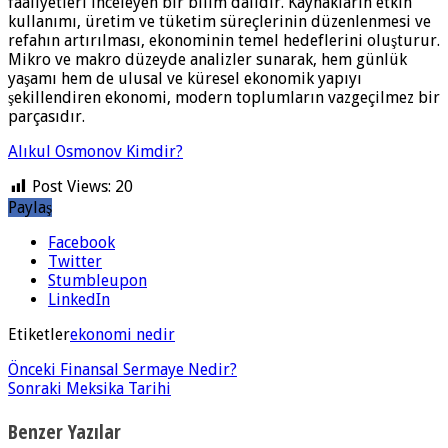
faaliyetleri inceleyen bir bilim dalıdır. Kaynakların etkin
kullanımı, üretim ve tüketim süreçlerinin düzenlenmesi ve
refahın artırılması, ekonominin temel hedeflerini oluşturur.
Mikro ve makro düzeyde analizler sunarak, hem günlük
yaşamı hem de ulusal ve küresel ekonomik yapıyı
şekillendiren ekonomi, modern toplumların vazgeçilmez bir
parçasıdır.
Alıkul Osmonov Kimdir?
Post Views:
20
Paylaş
Facebook
Twitter
Stumbleupon
LinkedIn
Etiketler
ekonomi nedir
Önceki
Finansal Sermaye Nedir?
Sonraki
Meksika Tarihi
Benzer Yazılar