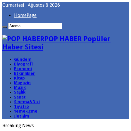
Cumartesi , Ağustos 8 2026
HomePage
POP HABER Popüler
Haber Sitesi
Gündem
Biyografi
Ekonomi
Etkinlikler
Kitap
Magazin
Müzik
Sağlık
Sanat
Sinema&Dizi
Tiyatro
Yeme-İçme
İletişim
Breaking News